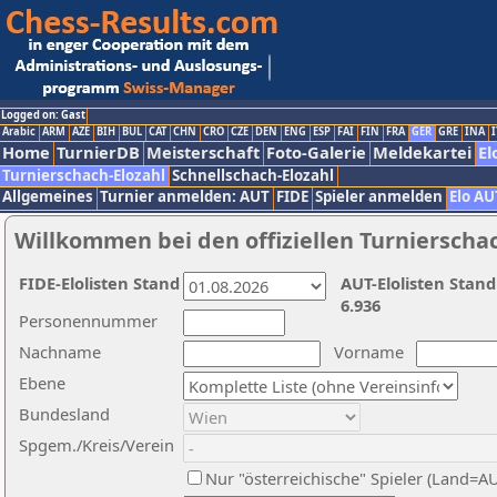
Logged on: Gast
Arabic
ARM
AZE
BIH
BUL
CAT
CHN
CRO
CZE
DEN
ENG
ESP
FAI
FIN
FRA
GER
GRE
INA
I
Home
TurnierDB
Meisterschaft
Foto-Galerie
Meldekartei
El
Turnierschach-Elozahl
Schnellschach-Elozahl
Allgemeines
Turnier anmelden: AUT
FIDE
Spieler anmelden
Elo AU
Willkommen bei den offiziellen Turnierscha
FIDE-Elolisten Stand
AUT-Elolisten Stand
6.936
Personennummer
Nachname
Vorname
Ebene
Bundesland
Spgem./Kreis/Verein
Nur "österreichische" Spieler (Land=A