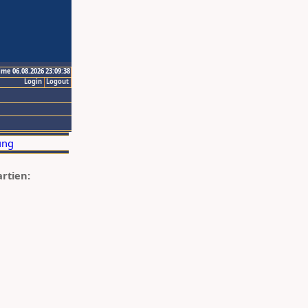
ime 06.08.2026 23:09:38
Login
Logout
artien: