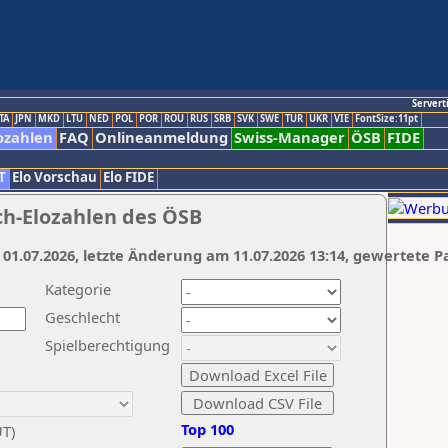
Servert
TA
JPN
MKD
LTU
NED
POL
POR
ROU
RUS
SRB
SVK
SWE
TUR
UKR
VIE
FontSize:11pt
ozahlen
FAQ
Onlineanmeldung
Swiss-Manager
ÖSB
FIDE
T
Elo Vorschau
Elo FIDE
ch-Elozahlen des ÖSB
 01.07.2026, letzte Änderung am 11.07.2026 13:14, gewertete P
Kategorie
Geschlecht
Spielberechtigung
Top 100
UT)