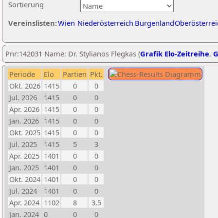
Sortierung
Vereinslisten:
Wien
Niederösterreich
Burgenland
Oberösterrei
Pnr:142031 Name: Dr. Stylianos Flegkas (
Grafik Elo-Zeitreihe
,
G
Periode
Elo
Partien
Pkt.
Okt. 2026
1415
0
0
Jul. 2026
1415
0
0
Apr. 2026
1415
0
0
Jan. 2026
1415
0
0
Okt. 2025
1415
0
0
Jul. 2025
1415
5
3
Apr. 2025
1401
0
0
Jan. 2025
1401
0
0
Okt. 2024
1401
0
0
Jul. 2024
1401
0
0
Apr. 2024
1102
8
3,5
Jan. 2024
0
0
0