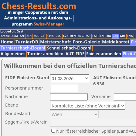
Logged on: Gast
Arabic
ARM
AZE
BIH
BUL
CAT
CHN
CRO
CZE
DEN
ENG
ESP
FAI
FIN
FRA
GER
GRE
INA
I
Home
TurnierDB
Meisterschaft
Foto-Galerie
Meldekartei
El
Turnierschach-Elozahl
Schnellschach-Elozahl
Allgemeines
Turnier anmelden: AUT
FIDE
Spieler anmelden
Elo AU
Willkommen bei den offiziellen Turnierscha
FIDE-Elolisten Stand
AUT-Elolisten Stand
6.936
Personennummer
Nachname
Vorname
Ebene
Bundesland
Spgem./Kreis/Verein
Nur "österreichische" Spieler (Land=A