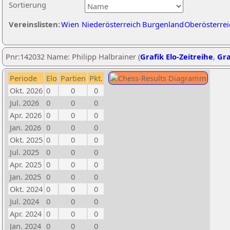
Sortierung
Vereinslisten:
Wien
Niederösterreich
Burgenland
Oberösterrei
Pnr:142032 Name: Philipp Halbrainer (
Grafik Elo-Zeitreihe
,
Gra
Periode
Elo
Partien
Pkt.
Okt. 2026
0
0
0
Jul. 2026
0
0
0
Apr. 2026
0
0
0
Jan. 2026
0
0
0
Okt. 2025
0
0
0
Jul. 2025
0
0
0
Apr. 2025
0
0
0
Jan. 2025
0
0
0
Okt. 2024
0
0
0
Jul. 2024
0
0
0
Apr. 2024
0
0
0
Jan. 2024
0
0
0