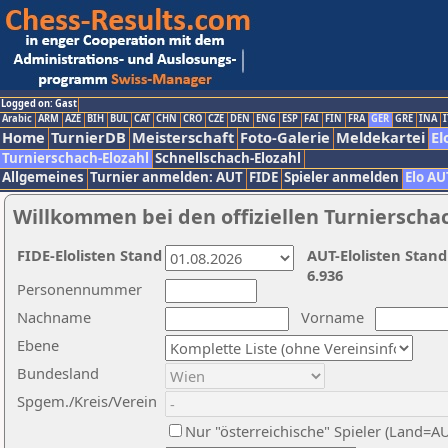
Logged on: Gast
Arabic
ARM
AZE
BIH
BUL
CAT
CHN
CRO
CZE
DEN
ENG
ESP
FAI
FIN
FRA
GER
GRE
INA
I
Home
TurnierDB
Meisterschaft
Foto-Galerie
Meldekartei
El
Turnierschach-Elozahl
Schnellschach-Elozahl
Allgemeines
Turnier anmelden: AUT
FIDE
Spieler anmelden
Elo AU
Willkommen bei den offiziellen Turnierscha
FIDE-Elolisten Stand
AUT-Elolisten Stand
6.936
Personennummer
Nachname
Vorname
Ebene
Bundesland
Spgem./Kreis/Verein
Nur "österreichische" Spieler (Land=A