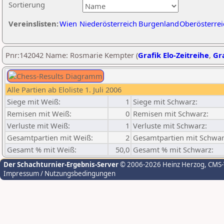
Sortierung
Vereinslisten:
Wien
Niederösterreich
Burgenland
Oberösterrei
Pnr:142042 Name: Rosmarie Kempter (
Grafik Elo-Zeitreihe
,
Gra
Alle Partien ab Eloliste 1. Juli 2006
Siege mit Weiß:
1
Siege mit Schwarz:
Remisen mit Weiß:
0
Remisen mit Schwarz:
Verluste mit Weiß:
1
Verluste mit Schwarz:
Gesamtpartien mit Weiß:
2
Gesamtpartien mit Schwar
Gesamt % mit Weiß:
50,0
Gesamt % mit Schwarz:
Der Schachturnier-Ergebnis-Server
© 2006-2026 Heinz Herzog
, CMS
Impressum / Nutzungsbedingungen