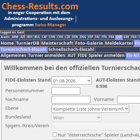
Logged on: Gast
Arabic
ARM
AZE
BIH
BUL
CAT
CHN
CRO
CZE
DEN
ENG
ESP
FAI
FIN
FRA
GER
GRE
INA
I
Home
TurnierDB
Meisterschaft
Foto-Galerie
Meldekartei
El
Turnierschach-Elozahl
Schnellschach-Elozahl
Allgemeines
Turnier anmelden: AUT
FIDE
Spieler anmelden
Elo AU
Willkommen bei den offiziellen Turnierscha
FIDE-Elolisten Stand
AUT-Elolisten Stand
6.936
Personennummer
Nachname
Vorname
Ebene
Bundesland
Spgem./Kreis/Verein
Nur "österreichische" Spieler (Land=A