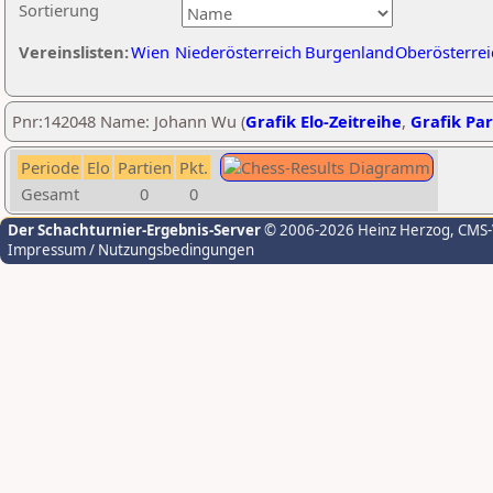
Sortierung
Vereinslisten:
Wien
Niederösterreich
Burgenland
Oberösterrei
Pnr:142048 Name: Johann Wu (
Grafik Elo-Zeitreihe
,
Grafik Par
Periode
Elo
Partien
Pkt.
Gesamt
0
0
Der Schachturnier-Ergebnis-Server
© 2006-2026 Heinz Herzog
, CMS
Impressum / Nutzungsbedingungen