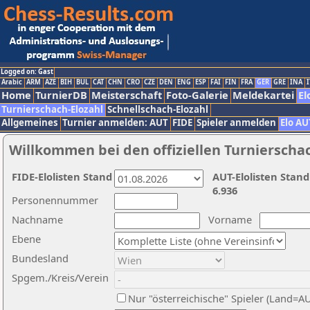
Logged on: Gast
Arabic
ARM
AZE
BIH
BUL
CAT
CHN
CRO
CZE
DEN
ENG
ESP
FAI
FIN
FRA
GER
GRE
INA
I
Home
TurnierDB
Meisterschaft
Foto-Galerie
Meldekartei
El
Turnierschach-Elozahl
Schnellschach-Elozahl
Allgemeines
Turnier anmelden: AUT
FIDE
Spieler anmelden
Elo AU
Willkommen bei den offiziellen Turnierscha
FIDE-Elolisten Stand
AUT-Elolisten Stand
6.936
Personennummer
Nachname
Vorname
Ebene
Bundesland
Spgem./Kreis/Verein
Nur "österreichische" Spieler (Land=A