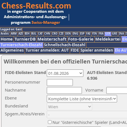
Logged on: Gast
Arabic
ARM
AZE
BIH
BUL
CAT
CHN
CRO
CZE
DEN
ENG
ESP
FAI
FIN
FRA
GER
GRE
INA
I
Home
TurnierDB
Meisterschaft
Foto-Galerie
Meldekartei
El
Turnierschach-Elozahl
Schnellschach-Elozahl
Allgemeines
Turnier anmelden: AUT
FIDE
Spieler anmelden
Elo AU
Willkommen bei den offiziellen Turnierscha
FIDE-Elolisten Stand
AUT-Elolisten Stand
6.936
Personennummer
Nachname
Vorname
Ebene
Bundesland
Spgem./Kreis/Verein
Nur "österreichische" Spieler (Land=A