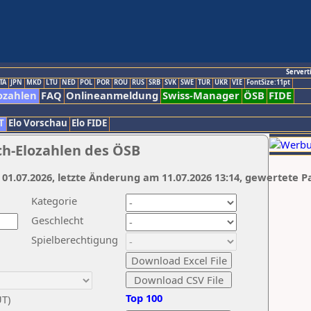
Servert
TA
JPN
MKD
LTU
NED
POL
POR
ROU
RUS
SRB
SVK
SWE
TUR
UKR
VIE
FontSize:11pt
ozahlen
FAQ
Onlineanmeldung
Swiss-Manager
ÖSB
FIDE
T
Elo Vorschau
Elo FIDE
ch-Elozahlen des ÖSB
 01.07.2026, letzte Änderung am 11.07.2026 13:14, gewertete P
Kategorie
Geschlecht
Spielberechtigung
Top 100
UT)