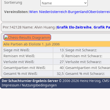
Sortierung
Vereinslisten:
Wien
Niederösterreich
Burgenland
Oberösterrei
Pnr:142128 Name: Alvin Huang (
Grafik Elo-Zeitreihe
,
Grafik Pa
Alle Partien ab Eloliste 1. Juli 2006
Siege mit Weiß:
13
Siege mit Schwarz:
Remisen mit Weiß:
0
Remisen mit Schwarz:
Verluste mit Weiß:
27
Verluste mit Schwarz:
Gesamtpartien mit Weiß:
40
Gesamtpartien mit Schwar
Gesamt % mit Weiß:
32,5
Gesamt % mit Schwarz:
Der Schachturnier-Ergebnis-Server
© 2006-2026 Heinz Herzog
, CMS
Impressum / Nutzungsbedingungen