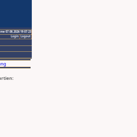
ime 07.08.2026 19:07:23
Login
Logout
artien: