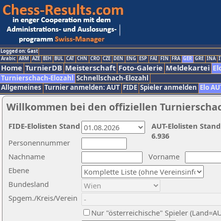
Logged on: Gast
Arabic
ARM
AZE
BIH
BUL
CAT
CHN
CRO
CZE
DEN
ENG
ESP
FAI
FIN
FRA
GER
GRE
INA
I
Home
TurnierDB
Meisterschaft
Foto-Galerie
Meldekartei
El
Turnierschach-Elozahl
Schnellschach-Elozahl
Allgemeines
Turnier anmelden: AUT
FIDE
Spieler anmelden
Elo AU
Willkommen bei den offiziellen Turnierscha
FIDE-Elolisten Stand
AUT-Elolisten Stand
6.936
Personennummer
Nachname
Vorname
Ebene
Bundesland
Spgem./Kreis/Verein
Nur "österreichische" Spieler (Land=A