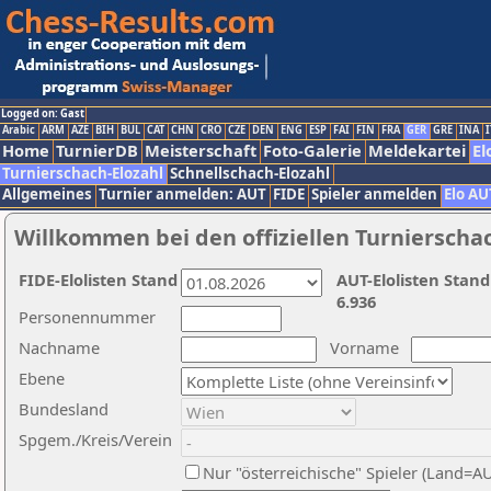
Logged on: Gast
Arabic
ARM
AZE
BIH
BUL
CAT
CHN
CRO
CZE
DEN
ENG
ESP
FAI
FIN
FRA
GER
GRE
INA
I
Home
TurnierDB
Meisterschaft
Foto-Galerie
Meldekartei
El
Turnierschach-Elozahl
Schnellschach-Elozahl
Allgemeines
Turnier anmelden: AUT
FIDE
Spieler anmelden
Elo AU
Willkommen bei den offiziellen Turnierscha
FIDE-Elolisten Stand
AUT-Elolisten Stand
6.936
Personennummer
Nachname
Vorname
Ebene
Bundesland
Spgem./Kreis/Verein
Nur "österreichische" Spieler (Land=A