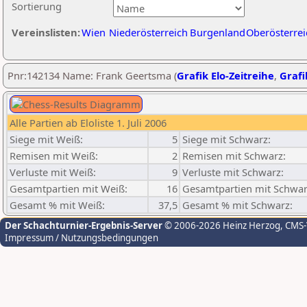
Sortierung
Vereinslisten:
Wien
Niederösterreich
Burgenland
Oberösterrei
Pnr:142134 Name: Frank Geertsma (
Grafik Elo-Zeitreihe
,
Grafi
Alle Partien ab Eloliste 1. Juli 2006
Siege mit Weiß:
5
Siege mit Schwarz:
Remisen mit Weiß:
2
Remisen mit Schwarz:
Verluste mit Weiß:
9
Verluste mit Schwarz:
Gesamtpartien mit Weiß:
16
Gesamtpartien mit Schwar
Gesamt % mit Weiß:
37,5
Gesamt % mit Schwarz:
Der Schachturnier-Ergebnis-Server
© 2006-2026 Heinz Herzog
, CMS
Impressum / Nutzungsbedingungen