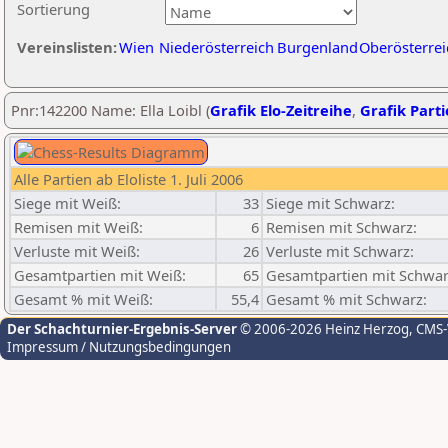
Sortierung
Vereinslisten:
Wien
Niederösterreich
Burgenland
Oberösterrei
Pnr:142200 Name: Ella Loibl (
Grafik Elo-Zeitreihe
,
Grafik Parti
Alle Partien ab Eloliste 1. Juli 2006
Siege mit Weiß:
33
Siege mit Schwarz:
Remisen mit Weiß:
6
Remisen mit Schwarz:
Verluste mit Weiß:
26
Verluste mit Schwarz:
Gesamtpartien mit Weiß:
65
Gesamtpartien mit Schwar
Gesamt % mit Weiß:
55,4
Gesamt % mit Schwarz:
Der Schachturnier-Ergebnis-Server
© 2006-2026 Heinz Herzog
, CMS
Impressum / Nutzungsbedingungen