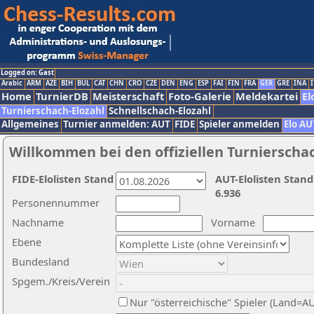
Logged on: Gast
Arabic
ARM
AZE
BIH
BUL
CAT
CHN
CRO
CZE
DEN
ENG
ESP
FAI
FIN
FRA
GER
GRE
INA
I
Home
TurnierDB
Meisterschaft
Foto-Galerie
Meldekartei
El
Turnierschach-Elozahl
Schnellschach-Elozahl
Allgemeines
Turnier anmelden: AUT
FIDE
Spieler anmelden
Elo AU
Willkommen bei den offiziellen Turnierscha
FIDE-Elolisten Stand
AUT-Elolisten Stand
6.936
Personennummer
Nachname
Vorname
Ebene
Bundesland
Spgem./Kreis/Verein
Nur "österreichische" Spieler (Land=A