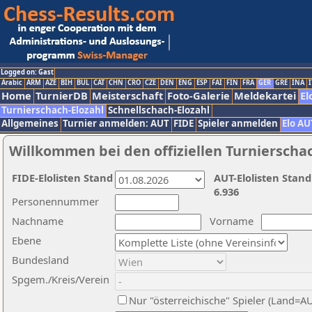
Logged on: Gast
Arabic
ARM
AZE
BIH
BUL
CAT
CHN
CRO
CZE
DEN
ENG
ESP
FAI
FIN
FRA
GER
GRE
INA
I
Home
TurnierDB
Meisterschaft
Foto-Galerie
Meldekartei
El
Turnierschach-Elozahl
Schnellschach-Elozahl
Allgemeines
Turnier anmelden: AUT
FIDE
Spieler anmelden
Elo AU
Willkommen bei den offiziellen Turnierscha
FIDE-Elolisten Stand
AUT-Elolisten Stand
6.936
Personennummer
Nachname
Vorname
Ebene
Bundesland
Spgem./Kreis/Verein
Nur "österreichische" Spieler (Land=A