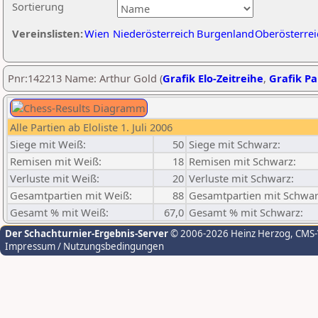
Sortierung
Vereinslisten:
Wien
Niederösterreich
Burgenland
Oberösterrei
Pnr:142213 Name: Arthur Gold (
Grafik Elo-Zeitreihe
,
Grafik Par
Alle Partien ab Eloliste 1. Juli 2006
Siege mit Weiß:
50
Siege mit Schwarz:
Remisen mit Weiß:
18
Remisen mit Schwarz:
Verluste mit Weiß:
20
Verluste mit Schwarz:
Gesamtpartien mit Weiß:
88
Gesamtpartien mit Schwar
Gesamt % mit Weiß:
67,0
Gesamt % mit Schwarz:
Der Schachturnier-Ergebnis-Server
© 2006-2026 Heinz Herzog
, CMS
Impressum / Nutzungsbedingungen