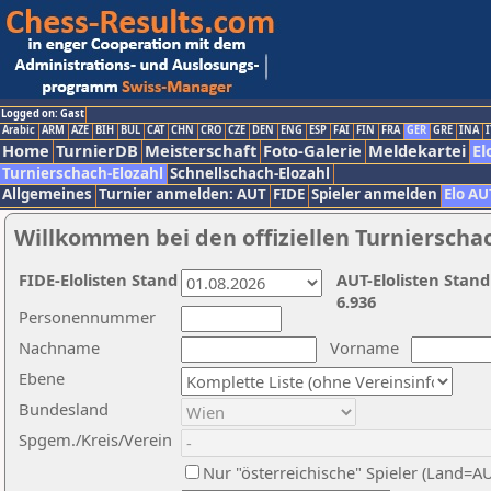
Logged on: Gast
Arabic
ARM
AZE
BIH
BUL
CAT
CHN
CRO
CZE
DEN
ENG
ESP
FAI
FIN
FRA
GER
GRE
INA
I
Home
TurnierDB
Meisterschaft
Foto-Galerie
Meldekartei
El
Turnierschach-Elozahl
Schnellschach-Elozahl
Allgemeines
Turnier anmelden: AUT
FIDE
Spieler anmelden
Elo AU
Willkommen bei den offiziellen Turnierscha
FIDE-Elolisten Stand
AUT-Elolisten Stand
6.936
Personennummer
Nachname
Vorname
Ebene
Bundesland
Spgem./Kreis/Verein
Nur "österreichische" Spieler (Land=A