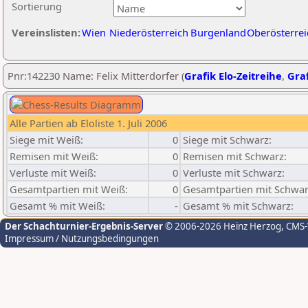
Sortierung
Vereinslisten:
Wien
Niederösterreich
Burgenland
Oberösterrei
Pnr:142230 Name: Felix Mitterdorfer (
Grafik Elo-Zeitreihe
,
Graf
Alle Partien ab Eloliste 1. Juli 2006
Siege mit Weiß:
0
Siege mit Schwarz:
Remisen mit Weiß:
0
Remisen mit Schwarz:
Verluste mit Weiß:
0
Verluste mit Schwarz:
Gesamtpartien mit Weiß:
0
Gesamtpartien mit Schwar
Gesamt % mit Weiß:
-
Gesamt % mit Schwarz:
Der Schachturnier-Ergebnis-Server
© 2006-2026 Heinz Herzog
, CMS
Impressum / Nutzungsbedingungen