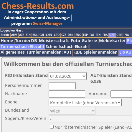
Logged on: Gast
Arabic
ARM
AZE
BIH
BUL
CAT
CHN
CRO
CZE
DEN
ENG
ESP
FAI
FIN
FRA
GER
GRE
INA
I
Home
TurnierDB
Meisterschaft
Foto-Galerie
Meldekartei
El
Turnierschach-Elozahl
Schnellschach-Elozahl
Allgemeines
Turnier anmelden: AUT
FIDE
Spieler anmelden
Elo AU
Willkommen bei den offiziellen Turnierscha
FIDE-Elolisten Stand
AUT-Elolisten Stand
6.936
Personennummer
Nachname
Vorname
Ebene
Bundesland
Spgem./Kreis/Verein
Nur "österreichische" Spieler (Land=A