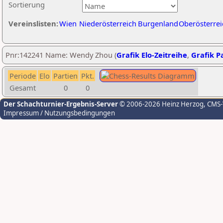
Sortierung
Vereinslisten:
Wien
Niederösterreich
Burgenland
Oberösterrei
Pnr:142241 Name: Wendy Zhou (
Grafik Elo-Zeitreihe
,
Grafik Pa
Periode
Elo
Partien
Pkt.
Gesamt
0
0
Der Schachturnier-Ergebnis-Server
© 2006-2026 Heinz Herzog
, CMS
Impressum / Nutzungsbedingungen