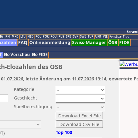
Servert
TA
JPN
MKD
LTU
NED
POL
POR
ROU
RUS
SRB
SVK
SWE
TUR
UKR
VIE
FontSize:11pt
ozahlen
FAQ
Onlineanmeldung
Swiss-Manager
ÖSB
FIDE
T
Elo Vorschau
Elo FIDE
ch-Elozahlen des ÖSB
 01.07.2026, letzte Änderung am 11.07.2026 13:14, gewertete P
Kategorie
Geschlecht
Spielberechtigung
Top 100
UT)