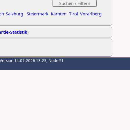
ch
Salzburg
Steiermark
Kärnten
Tirol
Vorarlberg
rtie-Statistik
)
-Version 14.07.2026 13:23, Node S1