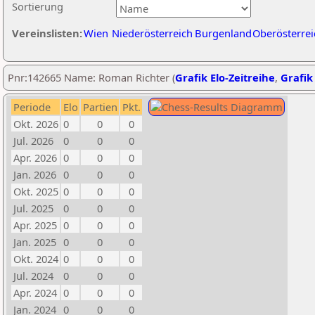
Sortierung
Vereinslisten:
Wien
Niederösterreich
Burgenland
Oberösterrei
Pnr:142665 Name: Roman Richter (
Grafik Elo-Zeitreihe
,
Grafik 
Periode
Elo
Partien
Pkt.
Okt. 2026
0
0
0
Jul. 2026
0
0
0
Apr. 2026
0
0
0
Jan. 2026
0
0
0
Okt. 2025
0
0
0
Jul. 2025
0
0
0
Apr. 2025
0
0
0
Jan. 2025
0
0
0
Okt. 2024
0
0
0
Jul. 2024
0
0
0
Apr. 2024
0
0
0
Jan. 2024
0
0
0