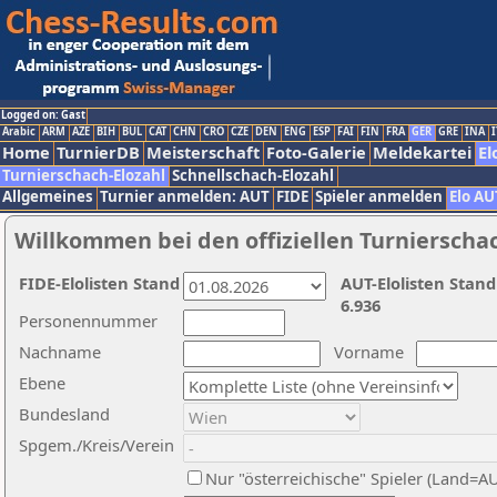
Logged on: Gast
Arabic
ARM
AZE
BIH
BUL
CAT
CHN
CRO
CZE
DEN
ENG
ESP
FAI
FIN
FRA
GER
GRE
INA
I
Home
TurnierDB
Meisterschaft
Foto-Galerie
Meldekartei
El
Turnierschach-Elozahl
Schnellschach-Elozahl
Allgemeines
Turnier anmelden: AUT
FIDE
Spieler anmelden
Elo AU
Willkommen bei den offiziellen Turnierscha
FIDE-Elolisten Stand
AUT-Elolisten Stand
6.936
Personennummer
Nachname
Vorname
Ebene
Bundesland
Spgem./Kreis/Verein
Nur "österreichische" Spieler (Land=A