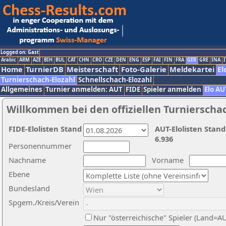
Logged on: Gast
Arabic
ARM
AZE
BIH
BUL
CAT
CHN
CRO
CZE
DEN
ENG
ESP
FAI
FIN
FRA
GER
GRE
INA
I
Home
TurnierDB
Meisterschaft
Foto-Galerie
Meldekartei
El
Turnierschach-Elozahl
Schnellschach-Elozahl
Allgemeines
Turnier anmelden: AUT
FIDE
Spieler anmelden
Elo AU
Willkommen bei den offiziellen Turnierscha
FIDE-Elolisten Stand
AUT-Elolisten Stand
6.936
Personennummer
Nachname
Vorname
Ebene
Bundesland
Spgem./Kreis/Verein
Nur "österreichische" Spieler (Land=A