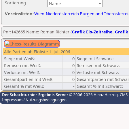
Sortierung
Vereinslisten:
Wien
Niederösterreich
Burgenland
Oberösterrei
Pnr:142665 Name: Roman Richter (
Grafik Elo-Zeitreihe
,
Grafik 
Alle Partien ab Eloliste 1. Juli 2006
Siege mit Weiß:
0
Siege mit Schwarz:
Remisen mit Weiß:
0
Remisen mit Schwarz:
Verluste mit Weiß:
0
Verluste mit Schwarz:
Gesamtpartien mit Weiß:
0
Gesamtpartien mit Schwar
Gesamt % mit Weiß:
-
Gesamt % mit Schwarz:
Der Schachturnier-Ergebnis-Server
© 2006-2026 Heinz Herzog
, CMS
Impressum / Nutzungsbedingungen