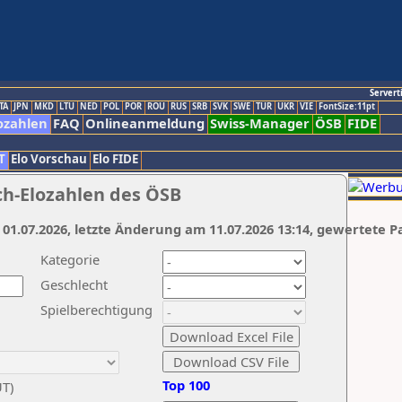
Servert
TA
JPN
MKD
LTU
NED
POL
POR
ROU
RUS
SRB
SVK
SWE
TUR
UKR
VIE
FontSize:11pt
ozahlen
FAQ
Onlineanmeldung
Swiss-Manager
ÖSB
FIDE
T
Elo Vorschau
Elo FIDE
ch-Elozahlen des ÖSB
 01.07.2026, letzte Änderung am 11.07.2026 13:14, gewertete P
Kategorie
Geschlecht
Spielberechtigung
Top 100
UT)