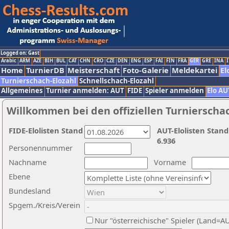
Logged on: Gast
Arabic
ARM
AZE
BIH
BUL
CAT
CHN
CRO
CZE
DEN
ENG
ESP
FAI
FIN
FRA
GER
GRE
INA
I
Home
TurnierDB
Meisterschaft
Foto-Galerie
Meldekartei
El
Turnierschach-Elozahl
Schnellschach-Elozahl
Allgemeines
Turnier anmelden: AUT
FIDE
Spieler anmelden
Elo AU
Willkommen bei den offiziellen Turnierscha
FIDE-Elolisten Stand
AUT-Elolisten Stand
6.936
Personennummer
Nachname
Vorname
Ebene
Bundesland
Spgem./Kreis/Verein
Nur "österreichische" Spieler (Land=A