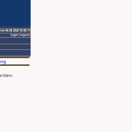
ime 06.08.2026 18:30:11
Login
Logout
artien: