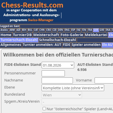
Logged on: Gast
Arabic
ARM
AZE
BIH
BUL
CAT
CHN
CRO
CZE
DEN
ENG
ESP
FAI
FIN
FRA
GER
GRE
INA
I
Home
TurnierDB
Meisterschaft
Foto-Galerie
Meldekartei
El
Turnierschach-Elozahl
Schnellschach-Elozahl
Allgemeines
Turnier anmelden: AUT
FIDE
Spieler anmelden
Elo AU
Willkommen bei den offiziellen Turnierscha
FIDE-Elolisten Stand
AUT-Elolisten Stand
6.936
Personennummer
Nachname
Vorname
Ebene
Bundesland
Spgem./Kreis/Verein
Nur "österreichische" Spieler (Land=A