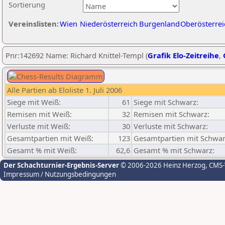
Sortierung
Vereinslisten:
Wien
Niederösterreich
Burgenland
Oberösterrei
Pnr:142692 Name: Richard Knittel-Templ (
Grafik Elo-Zeitreihe
,
Alle Partien ab Eloliste 1. Juli 2006
Siege mit Weiß:
61
Siege mit Schwarz:
Remisen mit Weiß:
32
Remisen mit Schwarz:
Verluste mit Weiß:
30
Verluste mit Schwarz:
Gesamtpartien mit Weiß:
123
Gesamtpartien mit Schwar
Gesamt % mit Weiß:
62,6
Gesamt % mit Schwarz:
Der Schachturnier-Ergebnis-Server
© 2006-2026 Heinz Herzog
, CMS
Impressum / Nutzungsbedingungen