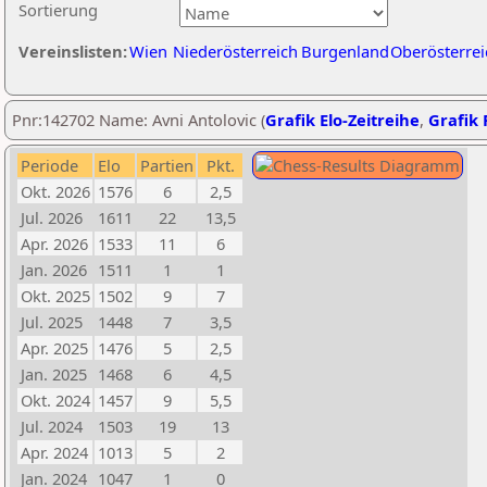
Sortierung
Vereinslisten:
Wien
Niederösterreich
Burgenland
Oberösterrei
Pnr:142702 Name: Avni Antolovic (
Grafik Elo-Zeitreihe
,
Grafik 
Periode
Elo
Partien
Pkt.
Okt. 2026
1576
6
2,5
Jul. 2026
1611
22
13,5
Apr. 2026
1533
11
6
Jan. 2026
1511
1
1
Okt. 2025
1502
9
7
Jul. 2025
1448
7
3,5
Apr. 2025
1476
5
2,5
Jan. 2025
1468
6
4,5
Okt. 2024
1457
9
5,5
Jul. 2024
1503
19
13
Apr. 2024
1013
5
2
Jan. 2024
1047
1
0