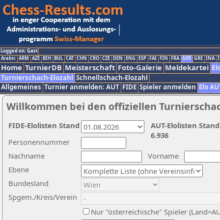
Logged on: Gast
Arabic
ARM
AZE
BIH
BUL
CAT
CHN
CRO
CZE
DEN
ENG
ESP
FAI
FIN
FRA
GER
GRE
INA
I
Home
TurnierDB
Meisterschaft
Foto-Galerie
Meldekartei
El
Turnierschach-Elozahl
Schnellschach-Elozahl
Allgemeines
Turnier anmelden: AUT
FIDE
Spieler anmelden
Elo AU
Willkommen bei den offiziellen Turnierscha
FIDE-Elolisten Stand
AUT-Elolisten Stand
6.936
Personennummer
Nachname
Vorname
Ebene
Bundesland
Spgem./Kreis/Verein
Nur "österreichische" Spieler (Land=A