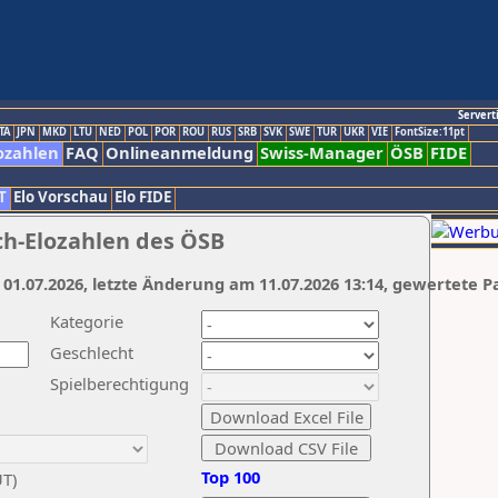
Servert
TA
JPN
MKD
LTU
NED
POL
POR
ROU
RUS
SRB
SVK
SWE
TUR
UKR
VIE
FontSize:11pt
ozahlen
FAQ
Onlineanmeldung
Swiss-Manager
ÖSB
FIDE
T
Elo Vorschau
Elo FIDE
ch-Elozahlen des ÖSB
 01.07.2026, letzte Änderung am 11.07.2026 13:14, gewertete P
Kategorie
Geschlecht
Spielberechtigung
Top 100
UT)