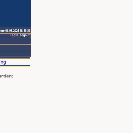
ime 06.08.2026 18:19:36
Login
Logout
artien: