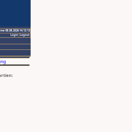
ime 08.08.2026 14:13:13
Login
Logout
artien: