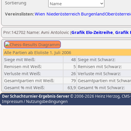
Sortierung
Vereinslisten:
Wien
Niederösterreich
Burgenland
Oberösterrei
Pnr:142702 Name: Avni Antolovic (
Grafik Elo-Zeitreihe
,
Grafik 
Alle Partien ab Eloliste 1. Juli 2006
Siege mit Weiß:
48
Siege mit Schwarz:
Remisen mit Weiß:
5
Remisen mit Schwarz:
Verluste mit Weiß:
26
Verluste mit Schwarz:
Gesamtpartien mit Weiß:
79
Gesamtpartien mit Schwar
Gesamt % mit Weiß:
63,9
Gesamt % mit Schwarz:
Der Schachturnier-Ergebnis-Server
© 2006-2026 Heinz Herzog
, CMS
Impressum / Nutzungsbedingungen