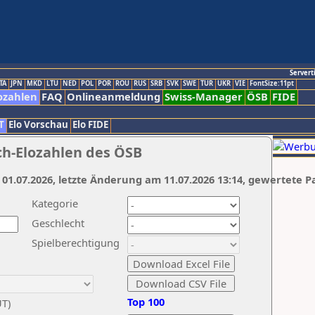
Servert
TA
JPN
MKD
LTU
NED
POL
POR
ROU
RUS
SRB
SVK
SWE
TUR
UKR
VIE
FontSize:11pt
ozahlen
FAQ
Onlineanmeldung
Swiss-Manager
ÖSB
FIDE
T
Elo Vorschau
Elo FIDE
ch-Elozahlen des ÖSB
 01.07.2026, letzte Änderung am 11.07.2026 13:14, gewertete P
Kategorie
Geschlecht
Spielberechtigung
Top 100
UT)