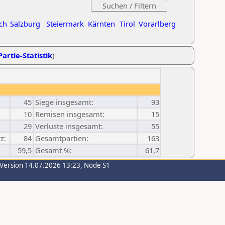
ch
Salzburg
Steiermark
Kärnten
Tirol
Vorarlberg
Partie-Statistik
)
45
Siege insgesamt:
93
10
Remisen insgesamt:
15
29
Verluste insgesamt:
55
z:
84
Gesamtpartien:
163
59,5
Gesamt %:
61,7
-Version 14.07.2026 13:23, Node S1