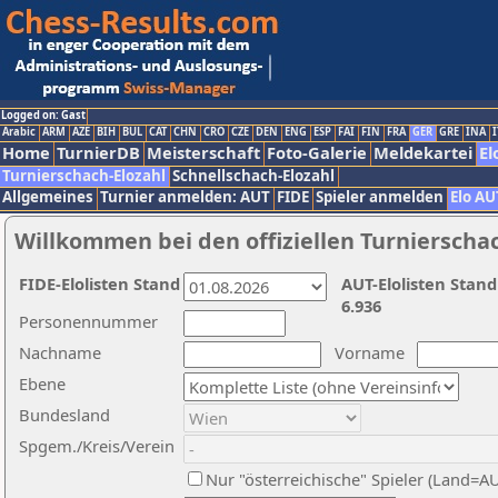
Logged on: Gast
Arabic
ARM
AZE
BIH
BUL
CAT
CHN
CRO
CZE
DEN
ENG
ESP
FAI
FIN
FRA
GER
GRE
INA
I
Home
TurnierDB
Meisterschaft
Foto-Galerie
Meldekartei
El
Turnierschach-Elozahl
Schnellschach-Elozahl
Allgemeines
Turnier anmelden: AUT
FIDE
Spieler anmelden
Elo AU
Willkommen bei den offiziellen Turnierscha
FIDE-Elolisten Stand
AUT-Elolisten Stand
6.936
Personennummer
Nachname
Vorname
Ebene
Bundesland
Spgem./Kreis/Verein
Nur "österreichische" Spieler (Land=A