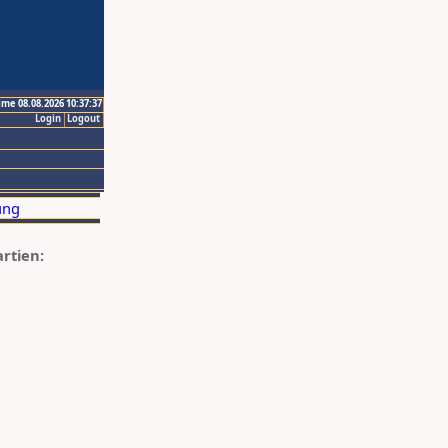
ime 08.08.2026 10:37:37
Login
Logout
artien: