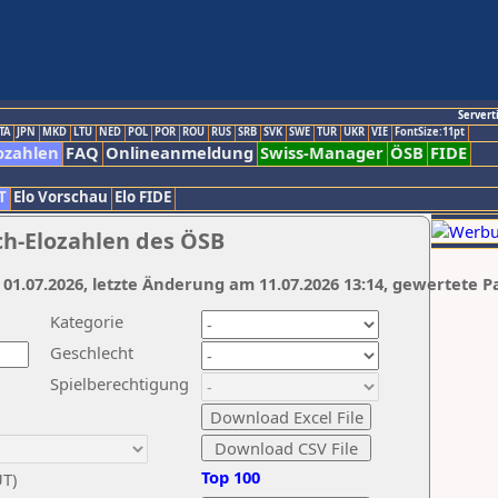
Servert
TA
JPN
MKD
LTU
NED
POL
POR
ROU
RUS
SRB
SVK
SWE
TUR
UKR
VIE
FontSize:11pt
ozahlen
FAQ
Onlineanmeldung
Swiss-Manager
ÖSB
FIDE
T
Elo Vorschau
Elo FIDE
ch-Elozahlen des ÖSB
 01.07.2026, letzte Änderung am 11.07.2026 13:14, gewertete P
Kategorie
Geschlecht
Spielberechtigung
Top 100
UT)