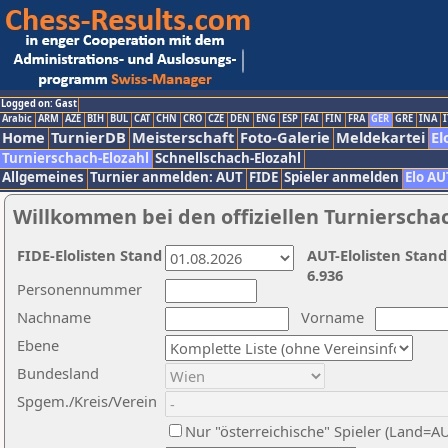
Logged on: Gast
Arabic
ARM
AZE
BIH
BUL
CAT
CHN
CRO
CZE
DEN
ENG
ESP
FAI
FIN
FRA
GER
GRE
INA
I
Home
TurnierDB
Meisterschaft
Foto-Galerie
Meldekartei
El
Turnierschach-Elozahl
Schnellschach-Elozahl
Allgemeines
Turnier anmelden: AUT
FIDE
Spieler anmelden
Elo AU
Willkommen bei den offiziellen Turnierscha
FIDE-Elolisten Stand
AUT-Elolisten Stand
6.936
Personennummer
Nachname
Vorname
Ebene
Bundesland
Spgem./Kreis/Verein
Nur "österreichische" Spieler (Land=A