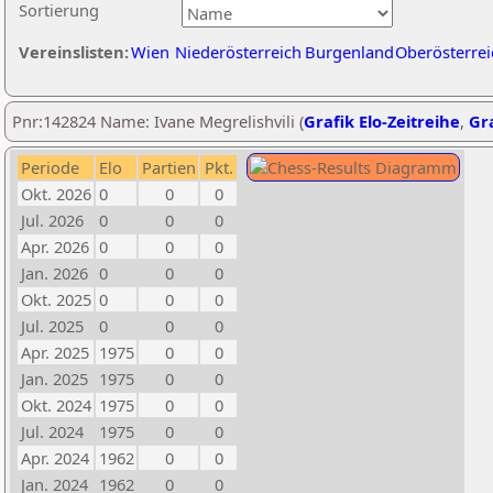
Sortierung
Vereinslisten:
Wien
Niederösterreich
Burgenland
Oberösterrei
Pnr:142824 Name: Ivane Megrelishvili (
Grafik Elo-Zeitreihe
,
Gra
Periode
Elo
Partien
Pkt.
Okt. 2026
0
0
0
Jul. 2026
0
0
0
Apr. 2026
0
0
0
Jan. 2026
0
0
0
Okt. 2025
0
0
0
Jul. 2025
0
0
0
Apr. 2025
1975
0
0
Jan. 2025
1975
0
0
Okt. 2024
1975
0
0
Jul. 2024
1975
0
0
Apr. 2024
1962
0
0
Jan. 2024
1962
0
0