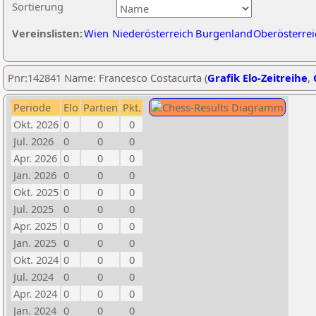
Sortierung
Vereinslisten:
Wien
Niederösterreich
Burgenland
Oberösterrei
Pnr:142841 Name: Francesco Costacurta (
Grafik Elo-Zeitreihe
,
Periode
Elo
Partien
Pkt.
Okt. 2026
0
0
0
Jul. 2026
0
0
0
Apr. 2026
0
0
0
Jan. 2026
0
0
0
Okt. 2025
0
0
0
Jul. 2025
0
0
0
Apr. 2025
0
0
0
Jan. 2025
0
0
0
Okt. 2024
0
0
0
Jul. 2024
0
0
0
Apr. 2024
0
0
0
Jan. 2024
0
0
0