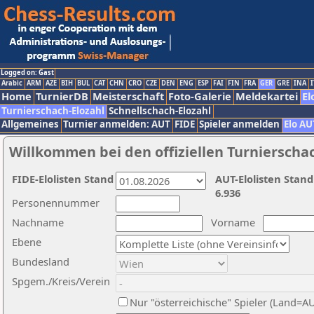
Logged on: Gast
Arabic
ARM
AZE
BIH
BUL
CAT
CHN
CRO
CZE
DEN
ENG
ESP
FAI
FIN
FRA
GER
GRE
INA
I
Home
TurnierDB
Meisterschaft
Foto-Galerie
Meldekartei
El
Turnierschach-Elozahl
Schnellschach-Elozahl
Allgemeines
Turnier anmelden: AUT
FIDE
Spieler anmelden
Elo AU
Willkommen bei den offiziellen Turnierscha
FIDE-Elolisten Stand
AUT-Elolisten Stand
6.936
Personennummer
Nachname
Vorname
Ebene
Bundesland
Spgem./Kreis/Verein
Nur "österreichische" Spieler (Land=A