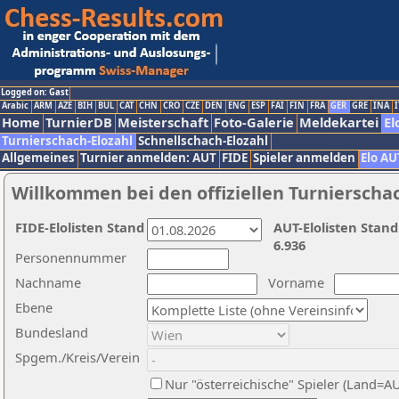
Logged on: Gast
Arabic
ARM
AZE
BIH
BUL
CAT
CHN
CRO
CZE
DEN
ENG
ESP
FAI
FIN
FRA
GER
GRE
INA
I
Home
TurnierDB
Meisterschaft
Foto-Galerie
Meldekartei
El
Turnierschach-Elozahl
Schnellschach-Elozahl
Allgemeines
Turnier anmelden: AUT
FIDE
Spieler anmelden
Elo AU
Willkommen bei den offiziellen Turnierscha
FIDE-Elolisten Stand
AUT-Elolisten Stand
6.936
Personennummer
Nachname
Vorname
Ebene
Bundesland
Spgem./Kreis/Verein
Nur "österreichische" Spieler (Land=A