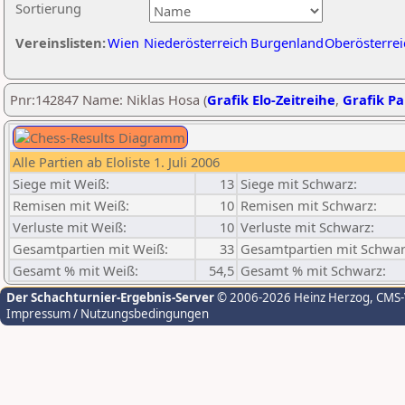
Sortierung
Vereinslisten:
Wien
Niederösterreich
Burgenland
Oberösterrei
Pnr:142847 Name: Niklas Hosa (
Grafik Elo-Zeitreihe
,
Grafik Par
Alle Partien ab Eloliste 1. Juli 2006
Siege mit Weiß:
13
Siege mit Schwarz:
Remisen mit Weiß:
10
Remisen mit Schwarz:
Verluste mit Weiß:
10
Verluste mit Schwarz:
Gesamtpartien mit Weiß:
33
Gesamtpartien mit Schwar
Gesamt % mit Weiß:
54,5
Gesamt % mit Schwarz:
Der Schachturnier-Ergebnis-Server
© 2006-2026 Heinz Herzog
, CMS
Impressum / Nutzungsbedingungen