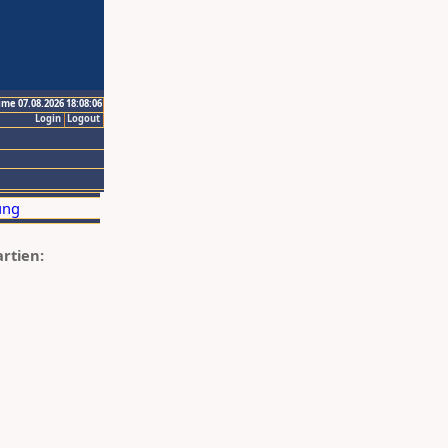
ime 07.08.2026 18:08:06
Login
Logout
artien: