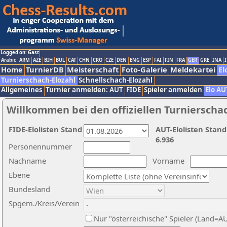
Logged on: Gast
Arabic
ARM
AZE
BIH
BUL
CAT
CHN
CRO
CZE
DEN
ENG
ESP
FAI
FIN
FRA
GER
GRE
INA
I
Home
TurnierDB
Meisterschaft
Foto-Galerie
Meldekartei
El
Turnierschach-Elozahl
Schnellschach-Elozahl
Allgemeines
Turnier anmelden: AUT
FIDE
Spieler anmelden
Elo AU
Willkommen bei den offiziellen Turnierscha
FIDE-Elolisten Stand
AUT-Elolisten Stand
6.936
Personennummer
Nachname
Vorname
Ebene
Bundesland
Spgem./Kreis/Verein
Nur "österreichische" Spieler (Land=A