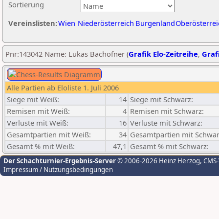
Sortierung
Vereinslisten:
Wien
Niederösterreich
Burgenland
Oberösterrei
Pnr:143042 Name: Lukas Bachofner (
Grafik Elo-Zeitreihe
,
Grafi
Alle Partien ab Eloliste 1. Juli 2006
Siege mit Weiß:
14
Siege mit Schwarz:
Remisen mit Weiß:
4
Remisen mit Schwarz:
Verluste mit Weiß:
16
Verluste mit Schwarz:
Gesamtpartien mit Weiß:
34
Gesamtpartien mit Schwar
Gesamt % mit Weiß:
47,1
Gesamt % mit Schwarz:
Der Schachturnier-Ergebnis-Server
© 2006-2026 Heinz Herzog
, CMS
Impressum / Nutzungsbedingungen