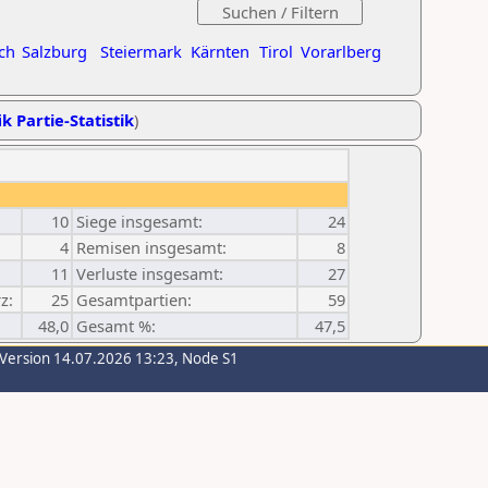
ch
Salzburg
Steiermark
Kärnten
Tirol
Vorarlberg
k Partie-Statistik
)
10
Siege insgesamt:
24
4
Remisen insgesamt:
8
11
Verluste insgesamt:
27
z:
25
Gesamtpartien:
59
48,0
Gesamt %:
47,5
-Version 14.07.2026 13:23, Node S1