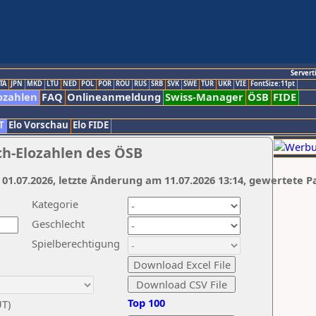
Servert
TA
JPN
MKD
LTU
NED
POL
POR
ROU
RUS
SRB
SVK
SWE
TUR
UKR
VIE
FontSize:11pt
ozahlen
FAQ
Onlineanmeldung
Swiss-Manager
ÖSB
FIDE
T
Elo Vorschau
Elo FIDE
ch-Elozahlen des ÖSB
 01.07.2026, letzte Änderung am 11.07.2026 13:14, gewertete P
Kategorie
Geschlecht
Spielberechtigung
Top 100
UT)