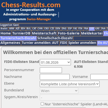
Logged on: Gast
Arabic
ARM
AZE
BIH
BUL
CAT
CHN
CRO
CZE
DEN
ENG
ESP
FAI
FIN
FRA
GER
GRE
INA
I
Home
TurnierDB
Meisterschaft
Foto-Galerie
Meldekartei
El
Turnierschach-Elozahl
Schnellschach-Elozahl
Allgemeines
Turnier anmelden: AUT
FIDE
Spieler anmelden
Elo AU
Willkommen bei den offiziellen Turnierscha
FIDE-Elolisten Stand
AUT-Elolisten Stand
6.936
Personennummer
Nachname
Vorname
Ebene
Bundesland
Spgem./Kreis/Verein
Nur "österreichische" Spieler (Land=A