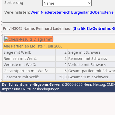
Sortierung
Vereinslisten:
Wien
Niederösterreich
Burgenland
Oberösterrei
Pnr:143045 Name: Reinhard Ladenhauf (
Grafik Elo-Zeitreihe
,
G
Alle Partien ab Eloliste 1. Juli 2006
Siege mit Weiß:
2
Siege mit Schwarz:
Remisen mit Weiß:
2
Remisen mit Schwarz:
Verluste mit Weiß:
2
Verluste mit Schwarz:
Gesamtpartien mit Weiß:
6
Gesamtpartien mit Schwar
Gesamt % mit Weiß:
50,0
Gesamt % mit Schwarz:
Der Schachturnier-Ergebnis-Server
© 2006-2026 Heinz Herzog
, CMS
Impressum / Nutzungsbedingungen