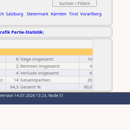
ch
Salzburg
Steiermark
Kärnten
Tirol
Vorarlberg
rafik Partie-Statistik
)
8
Siege insgesamt:
10
2
Remisen insgesamt:
4
4
Verluste insgesamt:
6
z:
14
Gesamtpartien:
20
64,3
Gesamt %:
60,0
-Version 14.07.2026 13:23, Node S1