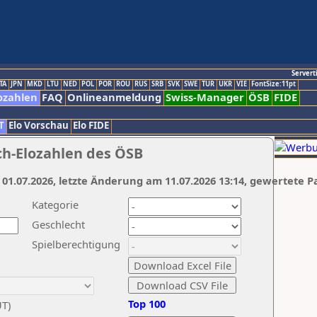
Servert
TA
JPN
MKD
LTU
NED
POL
POR
ROU
RUS
SRB
SVK
SWE
TUR
UKR
VIE
FontSize:11pt
ozahlen
FAQ
Onlineanmeldung
Swiss-Manager
ÖSB
FIDE
T
Elo Vorschau
Elo FIDE
ch-Elozahlen des ÖSB
 01.07.2026, letzte Änderung am 11.07.2026 13:14, gewertete P
Kategorie
Geschlecht
Spielberechtigung
Top 100
UT)