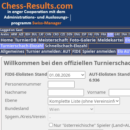
Logged on: Gast
Arabic
ARM
AZE
BIH
BUL
CAT
CHN
CRO
CZE
DEN
ENG
ESP
FAI
FIN
FRA
GER
GRE
INA
I
Home
TurnierDB
Meisterschaft
Foto-Galerie
Meldekartei
El
Turnierschach-Elozahl
Schnellschach-Elozahl
Allgemeines
Turnier anmelden: AUT
FIDE
Spieler anmelden
Elo AU
Willkommen bei den offiziellen Turnierscha
FIDE-Elolisten Stand
AUT-Elolisten Stand
6.936
Personennummer
Nachname
Vorname
Ebene
Bundesland
Spgem./Kreis/Verein
Nur "österreichische" Spieler (Land=A