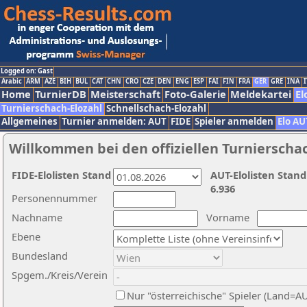
Logged on: Gast
Arabic
ARM
AZE
BIH
BUL
CAT
CHN
CRO
CZE
DEN
ENG
ESP
FAI
FIN
FRA
GER
GRE
INA
I
Home
TurnierDB
Meisterschaft
Foto-Galerie
Meldekartei
El
Turnierschach-Elozahl
Schnellschach-Elozahl
Allgemeines
Turnier anmelden: AUT
FIDE
Spieler anmelden
Elo AU
Willkommen bei den offiziellen Turnierscha
FIDE-Elolisten Stand
AUT-Elolisten Stand
6.936
Personennummer
Nachname
Vorname
Ebene
Bundesland
Spgem./Kreis/Verein
Nur "österreichische" Spieler (Land=A