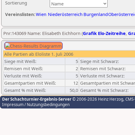
Sortierung
Vereinslisten:
Wien
Niederösterreich
Burgenland
Oberösterrei
Pnr:143069 Name: Elisabeth Eichhorn (
Grafik Elo-Zeitreihe
,
Gra
Alle Partien ab Eloliste 1. Juli 2006
Siege mit Weiß:
5
Siege mit Schwarz:
Remisen mit Weiß:
2
Remisen mit Schwarz:
Verluste mit Weiß:
5
Verluste mit Schwarz:
Gesamtpartien mit Weiß:
12
Gesamtpartien mit Schwar
Gesamt % mit Weiß:
50,0
Gesamt % mit Schwarz:
Der Schachturnier-Ergebnis-Server
© 2006-2026 Heinz Herzog
, CMS
Impressum / Nutzungsbedingungen