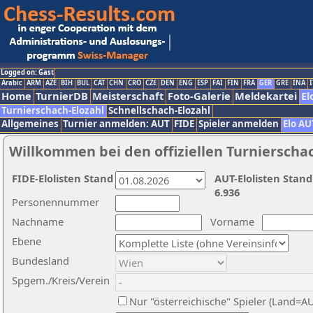
Logged on: Gast
Arabic
ARM
AZE
BIH
BUL
CAT
CHN
CRO
CZE
DEN
ENG
ESP
FAI
FIN
FRA
GER
GRE
INA
I
Home
TurnierDB
Meisterschaft
Foto-Galerie
Meldekartei
El
Turnierschach-Elozahl
Schnellschach-Elozahl
Allgemeines
Turnier anmelden: AUT
FIDE
Spieler anmelden
Elo AU
Willkommen bei den offiziellen Turnierscha
FIDE-Elolisten Stand
AUT-Elolisten Stand
6.936
Personennummer
Nachname
Vorname
Ebene
Bundesland
Spgem./Kreis/Verein
Nur "österreichische" Spieler (Land=A