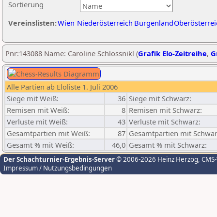
Sortierung
Vereinslisten:
Wien
Niederösterreich
Burgenland
Oberösterrei
Pnr:143088 Name: Caroline Schlossnikl (
Grafik Elo-Zeitreihe
,
G
Alle Partien ab Eloliste 1. Juli 2006
Siege mit Weiß:
36
Siege mit Schwarz:
Remisen mit Weiß:
8
Remisen mit Schwarz:
Verluste mit Weiß:
43
Verluste mit Schwarz:
Gesamtpartien mit Weiß:
87
Gesamtpartien mit Schwar
Gesamt % mit Weiß:
46,0
Gesamt % mit Schwarz:
Der Schachturnier-Ergebnis-Server
© 2006-2026 Heinz Herzog
, CMS
Impressum / Nutzungsbedingungen