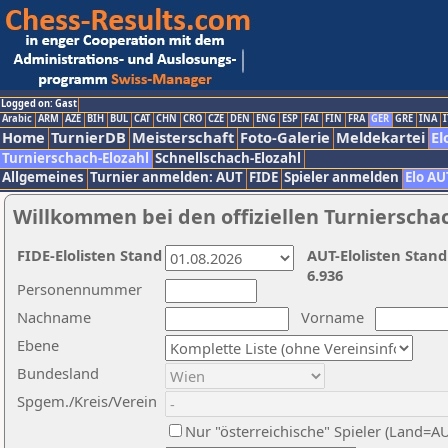
Logged on: Gast
Arabic
ARM
AZE
BIH
BUL
CAT
CHN
CRO
CZE
DEN
ENG
ESP
FAI
FIN
FRA
GER
GRE
INA
I
Home
TurnierDB
Meisterschaft
Foto-Galerie
Meldekartei
El
Turnierschach-Elozahl
Schnellschach-Elozahl
Allgemeines
Turnier anmelden: AUT
FIDE
Spieler anmelden
Elo AU
Willkommen bei den offiziellen Turnierscha
FIDE-Elolisten Stand
AUT-Elolisten Stand
6.936
Personennummer
Nachname
Vorname
Ebene
Bundesland
Spgem./Kreis/Verein
Nur "österreichische" Spieler (Land=A