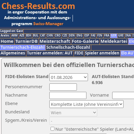
Logged on: Gast
Arabic
ARM
AZE
BIH
BUL
CAT
CHN
CRO
CZE
DEN
ENG
ESP
FAI
FIN
FRA
GER
GRE
INA
I
Home
TurnierDB
Meisterschaft
Foto-Galerie
Meldekartei
El
Turnierschach-Elozahl
Schnellschach-Elozahl
Allgemeines
Turnier anmelden: AUT
FIDE
Spieler anmelden
Elo AU
Willkommen bei den offiziellen Turnierscha
FIDE-Elolisten Stand
AUT-Elolisten Stand
6.936
Personennummer
Nachname
Vorname
Ebene
Bundesland
Spgem./Kreis/Verein
Nur "österreichische" Spieler (Land=A