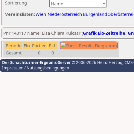
Sortierung
Vereinslisten:
Wien
Niederösterreich
Burgenland
Oberösterrei
Pnr:143117 Name: Lisa Chiara Kulcsar (
Grafik Elo-Zeitreihe
,
Gra
Periode
Elo
Partien
Pkt.
Gesamt
0
0
Der Schachturnier-Ergebnis-Server
© 2006-2026 Heinz Herzog
, CMS
Impressum / Nutzungsbedingungen