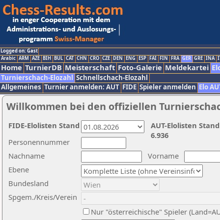
Logged on: Gast
Arabic
ARM
AZE
BIH
BUL
CAT
CHN
CRO
CZE
DEN
ENG
ESP
FAI
FIN
FRA
GER
GRE
INA
I
Home
TurnierDB
Meisterschaft
Foto-Galerie
Meldekartei
El
Turnierschach-Elozahl
Schnellschach-Elozahl
Allgemeines
Turnier anmelden: AUT
FIDE
Spieler anmelden
Elo AU
Willkommen bei den offiziellen Turnierscha
FIDE-Elolisten Stand
AUT-Elolisten Stand
6.936
Personennummer
Nachname
Vorname
Ebene
Bundesland
Spgem./Kreis/Verein
Nur "österreichische" Spieler (Land=A