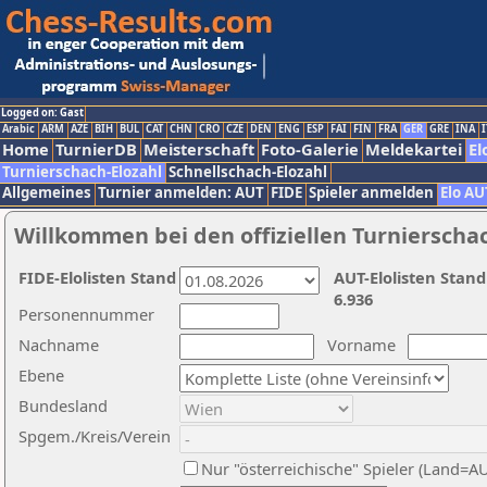
Logged on: Gast
Arabic
ARM
AZE
BIH
BUL
CAT
CHN
CRO
CZE
DEN
ENG
ESP
FAI
FIN
FRA
GER
GRE
INA
I
Home
TurnierDB
Meisterschaft
Foto-Galerie
Meldekartei
El
Turnierschach-Elozahl
Schnellschach-Elozahl
Allgemeines
Turnier anmelden: AUT
FIDE
Spieler anmelden
Elo AU
Willkommen bei den offiziellen Turnierscha
FIDE-Elolisten Stand
AUT-Elolisten Stand
6.936
Personennummer
Nachname
Vorname
Ebene
Bundesland
Spgem./Kreis/Verein
Nur "österreichische" Spieler (Land=A