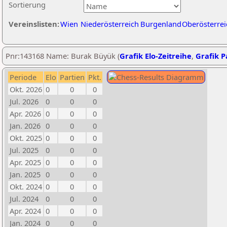
Sortierung
Vereinslisten:
Wien
Niederösterreich
Burgenland
Oberösterrei
Pnr:143168 Name: Burak Büyük (
Grafik Elo-Zeitreihe
,
Grafik Pa
Periode
Elo
Partien
Pkt.
Okt. 2026
0
0
0
Jul. 2026
0
0
0
Apr. 2026
0
0
0
Jan. 2026
0
0
0
Okt. 2025
0
0
0
Jul. 2025
0
0
0
Apr. 2025
0
0
0
Jan. 2025
0
0
0
Okt. 2024
0
0
0
Jul. 2024
0
0
0
Apr. 2024
0
0
0
Jan. 2024
0
0
0