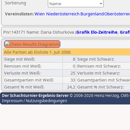
Sortierung
Vereinslisten:
Wien
Niederösterreich
Burgenland
Oberösterrei
Pnr:143171 Name: Daria Oshurkova (
Grafik Elo-Zeitreihe
,
Grafi
Alle Partien ab Eloliste 1. Juli 2006
Siege mit Weiß:
8
Siege mit Schwarz:
Remisen mit Weiß:
0
Remisen mit Schwarz:
Verluste mit Weiß:
25
Verluste mit Schwarz:
Gesamtpartien mit Weiß:
33
Gesamtpartien mit Schwar
Gesamt % mit Weiß:
24,2
Gesamt % mit Schwarz:
Der Schachturnier-Ergebnis-Server
© 2006-2026 Heinz Herzog
, CMS
Impressum / Nutzungsbedingungen