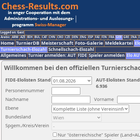
Logged on: Gast
Arabic
ARM
AZE
BIH
BUL
CAT
CHN
CRO
CZE
DEN
ENG
ESP
FAI
FIN
FRA
GER
GRE
INA
I
Home
TurnierDB
Meisterschaft
Foto-Galerie
Meldekartei
El
Turnierschach-Elozahl
Schnellschach-Elozahl
Allgemeines
Turnier anmelden: AUT
FIDE
Spieler anmelden
Elo AU
Willkommen bei den offiziellen Turnierscha
FIDE-Elolisten Stand
AUT-Elolisten Stand
6.936
Personennummer
Nachname
Vorname
Ebene
Bundesland
Spgem./Kreis/Verein
Nur "österreichische" Spieler (Land=A