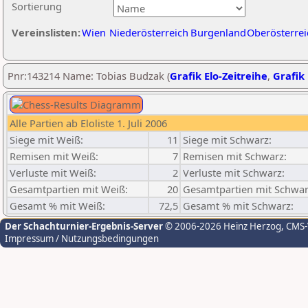
Sortierung
Vereinslisten:
Wien
Niederösterreich
Burgenland
Oberösterrei
Pnr:143214 Name: Tobias Budzak (
Grafik Elo-Zeitreihe
,
Grafik 
Alle Partien ab Eloliste 1. Juli 2006
Siege mit Weiß:
11
Siege mit Schwarz:
Remisen mit Weiß:
7
Remisen mit Schwarz:
Verluste mit Weiß:
2
Verluste mit Schwarz:
Gesamtpartien mit Weiß:
20
Gesamtpartien mit Schwar
Gesamt % mit Weiß:
72,5
Gesamt % mit Schwarz:
Der Schachturnier-Ergebnis-Server
© 2006-2026 Heinz Herzog
, CMS
Impressum / Nutzungsbedingungen