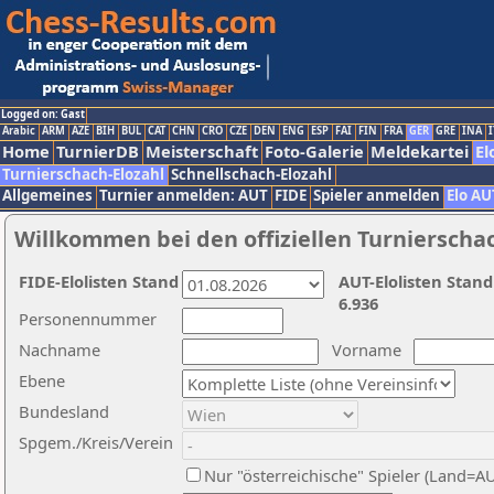
Logged on: Gast
Arabic
ARM
AZE
BIH
BUL
CAT
CHN
CRO
CZE
DEN
ENG
ESP
FAI
FIN
FRA
GER
GRE
INA
I
Home
TurnierDB
Meisterschaft
Foto-Galerie
Meldekartei
El
Turnierschach-Elozahl
Schnellschach-Elozahl
Allgemeines
Turnier anmelden: AUT
FIDE
Spieler anmelden
Elo AU
Willkommen bei den offiziellen Turnierscha
FIDE-Elolisten Stand
AUT-Elolisten Stand
6.936
Personennummer
Nachname
Vorname
Ebene
Bundesland
Spgem./Kreis/Verein
Nur "österreichische" Spieler (Land=A