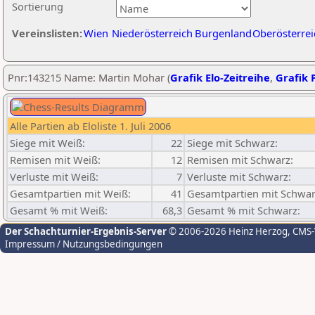
Sortierung
Vereinslisten:
Wien
Niederösterreich
Burgenland
Oberösterrei
Pnr:143215 Name: Martin Mohar (
Grafik Elo-Zeitreihe
,
Grafik P
Alle Partien ab Eloliste 1. Juli 2006
Siege mit Weiß:
22
Siege mit Schwarz:
Remisen mit Weiß:
12
Remisen mit Schwarz:
Verluste mit Weiß:
7
Verluste mit Schwarz:
Gesamtpartien mit Weiß:
41
Gesamtpartien mit Schwar
Gesamt % mit Weiß:
68,3
Gesamt % mit Schwarz:
Der Schachturnier-Ergebnis-Server
© 2006-2026 Heinz Herzog
, CMS
Impressum / Nutzungsbedingungen