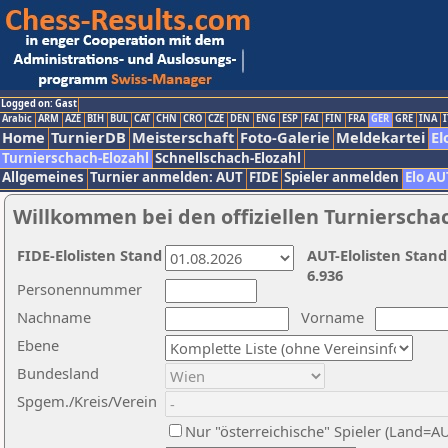
Logged on: Gast
Arabic
ARM
AZE
BIH
BUL
CAT
CHN
CRO
CZE
DEN
ENG
ESP
FAI
FIN
FRA
GER
GRE
INA
I
Home
TurnierDB
Meisterschaft
Foto-Galerie
Meldekartei
El
Turnierschach-Elozahl
Schnellschach-Elozahl
Allgemeines
Turnier anmelden: AUT
FIDE
Spieler anmelden
Elo AU
Willkommen bei den offiziellen Turnierscha
FIDE-Elolisten Stand
AUT-Elolisten Stand
6.936
Personennummer
Nachname
Vorname
Ebene
Bundesland
Spgem./Kreis/Verein
Nur "österreichische" Spieler (Land=A