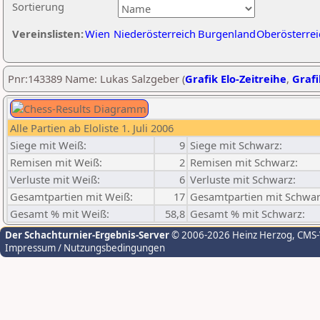
Sortierung
Vereinslisten:
Wien
Niederösterreich
Burgenland
Oberösterrei
Pnr:143389 Name: Lukas Salzgeber (
Grafik Elo-Zeitreihe
,
Grafi
Alle Partien ab Eloliste 1. Juli 2006
Siege mit Weiß:
9
Siege mit Schwarz:
Remisen mit Weiß:
2
Remisen mit Schwarz:
Verluste mit Weiß:
6
Verluste mit Schwarz:
Gesamtpartien mit Weiß:
17
Gesamtpartien mit Schwar
Gesamt % mit Weiß:
58,8
Gesamt % mit Schwarz:
Der Schachturnier-Ergebnis-Server
© 2006-2026 Heinz Herzog
, CMS
Impressum / Nutzungsbedingungen