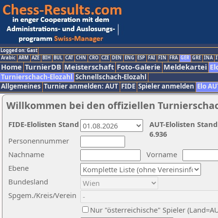
Logged on: Gast
Arabic
ARM
AZE
BIH
BUL
CAT
CHN
CRO
CZE
DEN
ENG
ESP
FAI
FIN
FRA
GER
GRE
INA
I
Home
TurnierDB
Meisterschaft
Foto-Galerie
Meldekartei
El
Turnierschach-Elozahl
Schnellschach-Elozahl
Allgemeines
Turnier anmelden: AUT
FIDE
Spieler anmelden
Elo AU
Willkommen bei den offiziellen Turnierscha
FIDE-Elolisten Stand
AUT-Elolisten Stand
6.936
Personennummer
Nachname
Vorname
Ebene
Bundesland
Spgem./Kreis/Verein
Nur "österreichische" Spieler (Land=A