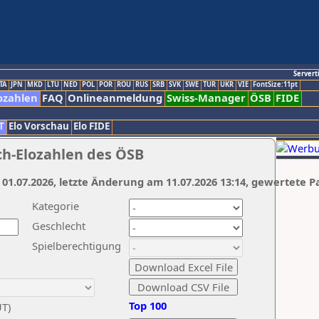
Servert
TA
JPN
MKD
LTU
NED
POL
POR
ROU
RUS
SRB
SVK
SWE
TUR
UKR
VIE
FontSize:11pt
ozahlen
FAQ
Onlineanmeldung
Swiss-Manager
ÖSB
FIDE
T
Elo Vorschau
Elo FIDE
ch-Elozahlen des ÖSB
 01.07.2026, letzte Änderung am 11.07.2026 13:14, gewertete P
Kategorie
Geschlecht
Spielberechtigung
Top 100
UT)