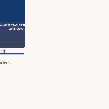
ime 07.08.2026 15:29:31
Login
Logout
artien: