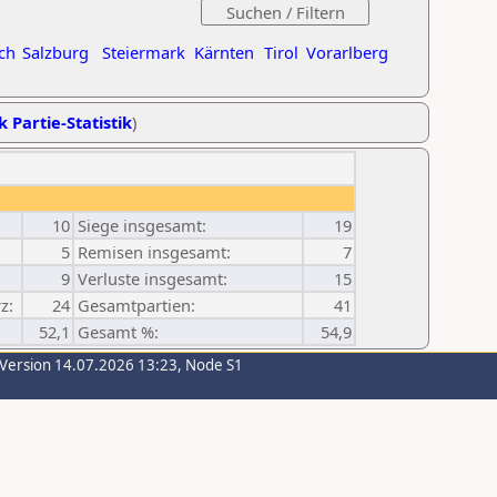
ch
Salzburg
Steiermark
Kärnten
Tirol
Vorarlberg
k Partie-Statistik
)
10
Siege insgesamt:
19
5
Remisen insgesamt:
7
9
Verluste insgesamt:
15
z:
24
Gesamtpartien:
41
52,1
Gesamt %:
54,9
-Version 14.07.2026 13:23, Node S1