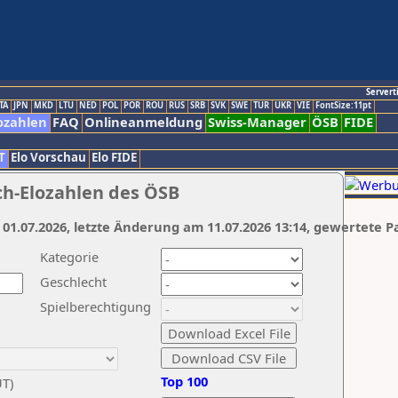
Servert
TA
JPN
MKD
LTU
NED
POL
POR
ROU
RUS
SRB
SVK
SWE
TUR
UKR
VIE
FontSize:11pt
ozahlen
FAQ
Onlineanmeldung
Swiss-Manager
ÖSB
FIDE
T
Elo Vorschau
Elo FIDE
ch-Elozahlen des ÖSB
 01.07.2026, letzte Änderung am 11.07.2026 13:14, gewertete P
Kategorie
Geschlecht
Spielberechtigung
Top 100
UT)