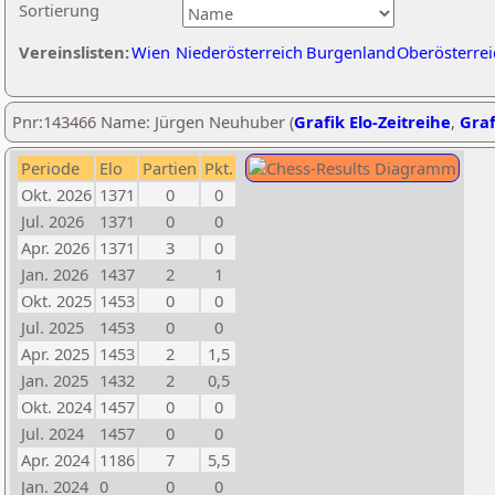
Sortierung
Vereinslisten:
Wien
Niederösterreich
Burgenland
Oberösterrei
Pnr:143466 Name: Jürgen Neuhuber (
Grafik Elo-Zeitreihe
,
Graf
Periode
Elo
Partien
Pkt.
Okt. 2026
1371
0
0
Jul. 2026
1371
0
0
Apr. 2026
1371
3
0
Jan. 2026
1437
2
1
Okt. 2025
1453
0
0
Jul. 2025
1453
0
0
Apr. 2025
1453
2
1,5
Jan. 2025
1432
2
0,5
Okt. 2024
1457
0
0
Jul. 2024
1457
0
0
Apr. 2024
1186
7
5,5
Jan. 2024
0
0
0