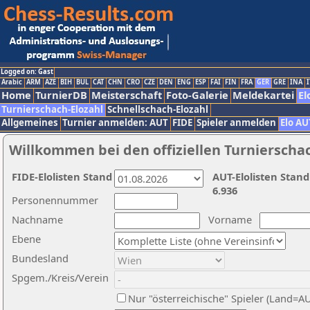
Logged on: Gast
Arabic
ARM
AZE
BIH
BUL
CAT
CHN
CRO
CZE
DEN
ENG
ESP
FAI
FIN
FRA
GER
GRE
INA
I
Home
TurnierDB
Meisterschaft
Foto-Galerie
Meldekartei
El
Turnierschach-Elozahl
Schnellschach-Elozahl
Allgemeines
Turnier anmelden: AUT
FIDE
Spieler anmelden
Elo AU
Willkommen bei den offiziellen Turnierscha
FIDE-Elolisten Stand
AUT-Elolisten Stand
6.936
Personennummer
Nachname
Vorname
Ebene
Bundesland
Spgem./Kreis/Verein
Nur "österreichische" Spieler (Land=A