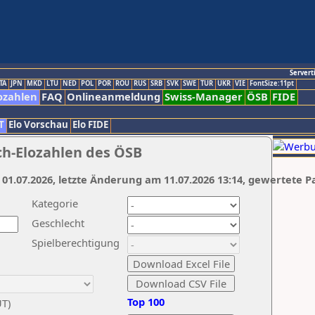
Servert
TA
JPN
MKD
LTU
NED
POL
POR
ROU
RUS
SRB
SVK
SWE
TUR
UKR
VIE
FontSize:11pt
ozahlen
FAQ
Onlineanmeldung
Swiss-Manager
ÖSB
FIDE
T
Elo Vorschau
Elo FIDE
ch-Elozahlen des ÖSB
 01.07.2026, letzte Änderung am 11.07.2026 13:14, gewertete P
Kategorie
Geschlecht
Spielberechtigung
Top 100
UT)