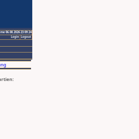
ime 06.08.2026 23:09:24
Login
Logout
artien: