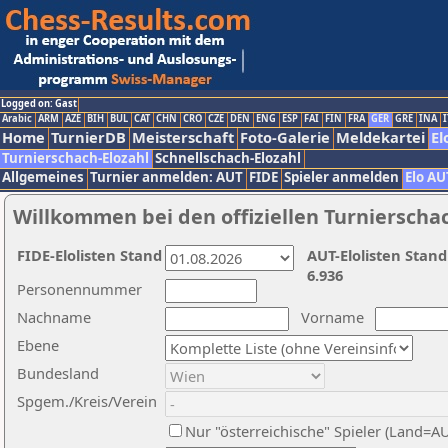
Logged on: Gast
Arabic
ARM
AZE
BIH
BUL
CAT
CHN
CRO
CZE
DEN
ENG
ESP
FAI
FIN
FRA
GER
GRE
INA
I
Home
TurnierDB
Meisterschaft
Foto-Galerie
Meldekartei
El
Turnierschach-Elozahl
Schnellschach-Elozahl
Allgemeines
Turnier anmelden: AUT
FIDE
Spieler anmelden
Elo AU
Willkommen bei den offiziellen Turnierscha
FIDE-Elolisten Stand
AUT-Elolisten Stand
6.936
Personennummer
Nachname
Vorname
Ebene
Bundesland
Spgem./Kreis/Verein
Nur "österreichische" Spieler (Land=A