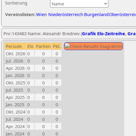
Sortierung
Vereinslisten:
Wien
Niederösterreich
Burgenland
Oberösterrei
Pnr:143483 Name: Alexandr Brednev (
Grafik Elo-Zeitreihe
,
Graf
Periode
Elo
Partien
Pkt.
Okt. 2026
0
0
0
Jul. 2026
0
0
0
Apr. 2026
0
0
0
Jan. 2026
0
0
0
Okt. 2025
0
0
0
Jul. 2025
0
0
0
Apr. 2025
0
0
0
Jan. 2025
0
0
0
Okt. 2024
0
0
0
Jul. 2024
0
0
0
Apr. 2024
0
0
0
Jan. 2024
0
0
0