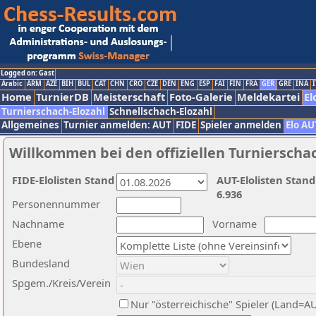
Logged on: Gast
Arabic
ARM
AZE
BIH
BUL
CAT
CHN
CRO
CZE
DEN
ENG
ESP
FAI
FIN
FRA
GER
GRE
INA
I
Home
TurnierDB
Meisterschaft
Foto-Galerie
Meldekartei
El
Turnierschach-Elozahl
Schnellschach-Elozahl
Allgemeines
Turnier anmelden: AUT
FIDE
Spieler anmelden
Elo AU
Willkommen bei den offiziellen Turnierscha
FIDE-Elolisten Stand
AUT-Elolisten Stand
6.936
Personennummer
Nachname
Vorname
Ebene
Bundesland
Spgem./Kreis/Verein
Nur "österreichische" Spieler (Land=A