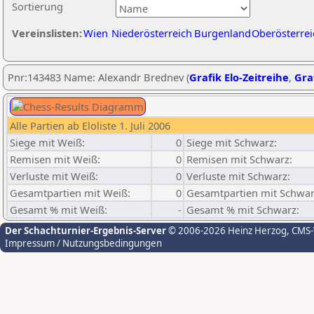
Sortierung
Vereinslisten:
Wien
Niederösterreich
Burgenland
Oberösterrei
Pnr:143483 Name: Alexandr Brednev (
Grafik Elo-Zeitreihe
,
Graf
Alle Partien ab Eloliste 1. Juli 2006
Siege mit Weiß:
0
Siege mit Schwarz:
Remisen mit Weiß:
0
Remisen mit Schwarz:
Verluste mit Weiß:
0
Verluste mit Schwarz:
Gesamtpartien mit Weiß:
0
Gesamtpartien mit Schwar
Gesamt % mit Weiß:
-
Gesamt % mit Schwarz:
Der Schachturnier-Ergebnis-Server
© 2006-2026 Heinz Herzog
, CMS
Impressum / Nutzungsbedingungen