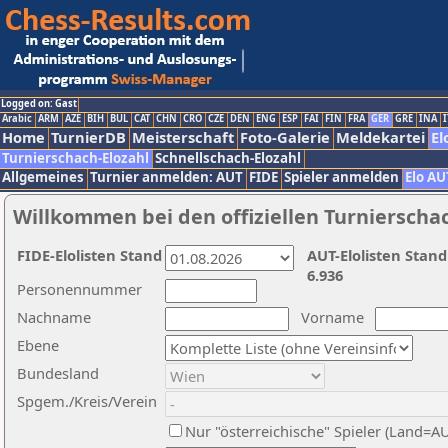
Logged on: Gast
Arabic
ARM
AZE
BIH
BUL
CAT
CHN
CRO
CZE
DEN
ENG
ESP
FAI
FIN
FRA
GER
GRE
INA
I
Home
TurnierDB
Meisterschaft
Foto-Galerie
Meldekartei
El
Turnierschach-Elozahl
Schnellschach-Elozahl
Allgemeines
Turnier anmelden: AUT
FIDE
Spieler anmelden
Elo AU
Willkommen bei den offiziellen Turnierscha
FIDE-Elolisten Stand
AUT-Elolisten Stand
6.936
Personennummer
Nachname
Vorname
Ebene
Bundesland
Spgem./Kreis/Verein
Nur "österreichische" Spieler (Land=A