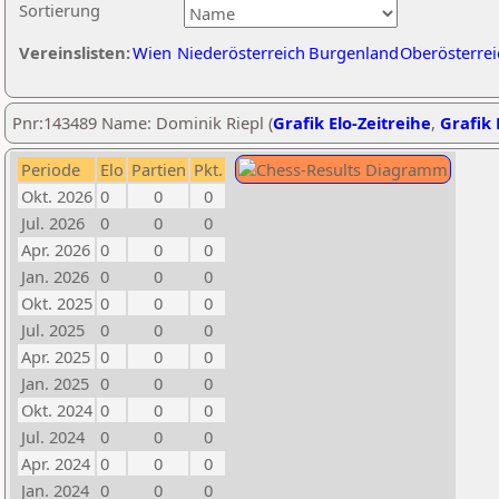
Sortierung
Vereinslisten:
Wien
Niederösterreich
Burgenland
Oberösterrei
Pnr:143489 Name: Dominik Riepl (
Grafik Elo-Zeitreihe
,
Grafik 
Periode
Elo
Partien
Pkt.
Okt. 2026
0
0
0
Jul. 2026
0
0
0
Apr. 2026
0
0
0
Jan. 2026
0
0
0
Okt. 2025
0
0
0
Jul. 2025
0
0
0
Apr. 2025
0
0
0
Jan. 2025
0
0
0
Okt. 2024
0
0
0
Jul. 2024
0
0
0
Apr. 2024
0
0
0
Jan. 2024
0
0
0