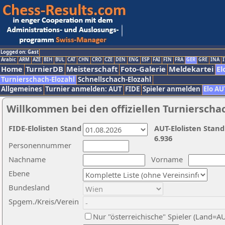
Logged on: Gast
Arabic
ARM
AZE
BIH
BUL
CAT
CHN
CRO
CZE
DEN
ENG
ESP
FAI
FIN
FRA
GER
GRE
INA
I
Home
TurnierDB
Meisterschaft
Foto-Galerie
Meldekartei
El
Turnierschach-Elozahl
Schnellschach-Elozahl
Allgemeines
Turnier anmelden: AUT
FIDE
Spieler anmelden
Elo AU
Willkommen bei den offiziellen Turnierscha
FIDE-Elolisten Stand
AUT-Elolisten Stand
6.936
Personennummer
Nachname
Vorname
Ebene
Bundesland
Spgem./Kreis/Verein
Nur "österreichische" Spieler (Land=A