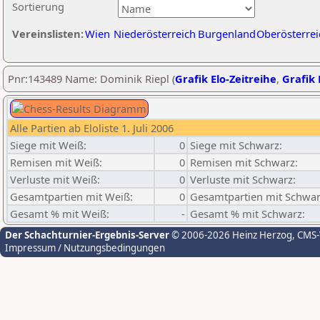
Sortierung
Vereinslisten:
Wien
Niederösterreich
Burgenland
Oberösterrei
Pnr:143489 Name: Dominik Riepl (
Grafik Elo-Zeitreihe
,
Grafik 
Alle Partien ab Eloliste 1. Juli 2006
Siege mit Weiß:
0
Siege mit Schwarz:
Remisen mit Weiß:
0
Remisen mit Schwarz:
Verluste mit Weiß:
0
Verluste mit Schwarz:
Gesamtpartien mit Weiß:
0
Gesamtpartien mit Schwar
Gesamt % mit Weiß:
-
Gesamt % mit Schwarz:
Der Schachturnier-Ergebnis-Server
© 2006-2026 Heinz Herzog
, CMS
Impressum / Nutzungsbedingungen