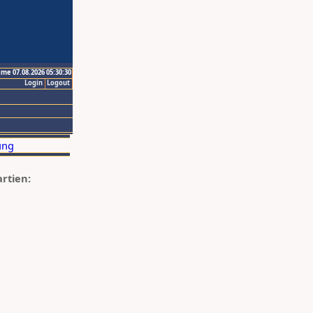
ime 07.08.2026 05:30:30
Login
Logout
artien: