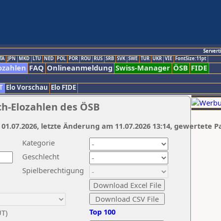
Servert
TA
JPN
MKD
LTU
NED
POL
POR
ROU
RUS
SRB
SVK
SWE
TUR
UKR
VIE
FontSize:11pt
ozahlen
FAQ
Onlineanmeldung
Swiss-Manager
ÖSB
FIDE
T
Elo Vorschau
Elo FIDE
ch-Elozahlen des ÖSB
 01.07.2026, letzte Änderung am 11.07.2026 13:14, gewertete P
Kategorie
Geschlecht
Spielberechtigung
Top 100
UT)