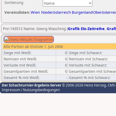
Sortierung
Vereinslisten:
Wien
Niederösterreich
Burgenland
Oberösterrei
Pnr:143512 Name: Georg Waschnig (
Grafik Elo-Zeitreihe
,
Grafi
Alle Partien ab Eloliste 1. Juli 2006
Siege mit Weiß:
0
Siege mit Schwarz:
Remisen mit Weiß:
0
Remisen mit Schwarz:
Verluste mit Weiß:
0
Verluste mit Schwarz:
Gesamtpartien mit Weiß:
0
Gesamtpartien mit Schwar
Gesamt % mit Weiß:
-
Gesamt % mit Schwarz:
Der Schachturnier-Ergebnis-Server
© 2006-2026 Heinz Herzog
, CMS
Impressum / Nutzungsbedingungen