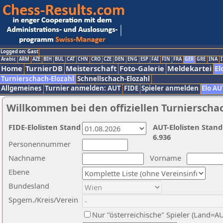
Logged on: Gast
Arabic
ARM
AZE
BIH
BUL
CAT
CHN
CRO
CZE
DEN
ENG
ESP
FAI
FIN
FRA
GER
GRE
INA
I
Home
TurnierDB
Meisterschaft
Foto-Galerie
Meldekartei
El
Turnierschach-Elozahl
Schnellschach-Elozahl
Allgemeines
Turnier anmelden: AUT
FIDE
Spieler anmelden
Elo AU
Willkommen bei den offiziellen Turnierscha
FIDE-Elolisten Stand
AUT-Elolisten Stand
6.936
Personennummer
Nachname
Vorname
Ebene
Bundesland
Spgem./Kreis/Verein
Nur "österreichische" Spieler (Land=A