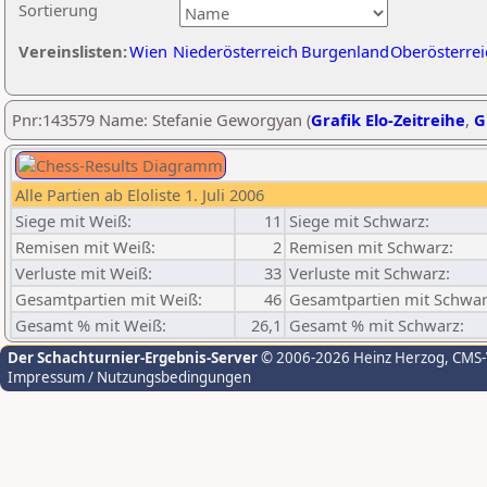
Sortierung
Vereinslisten:
Wien
Niederösterreich
Burgenland
Oberösterrei
Pnr:143579 Name: Stefanie Geworgyan (
Grafik Elo-Zeitreihe
,
G
Alle Partien ab Eloliste 1. Juli 2006
Siege mit Weiß:
11
Siege mit Schwarz:
Remisen mit Weiß:
2
Remisen mit Schwarz:
Verluste mit Weiß:
33
Verluste mit Schwarz:
Gesamtpartien mit Weiß:
46
Gesamtpartien mit Schwar
Gesamt % mit Weiß:
26,1
Gesamt % mit Schwarz:
Der Schachturnier-Ergebnis-Server
© 2006-2026 Heinz Herzog
, CMS
Impressum / Nutzungsbedingungen