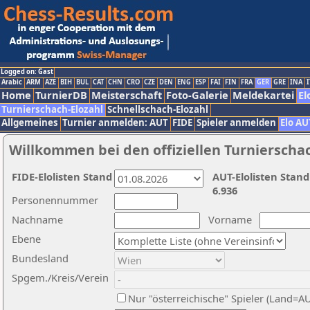
Logged on: Gast
Arabic
ARM
AZE
BIH
BUL
CAT
CHN
CRO
CZE
DEN
ENG
ESP
FAI
FIN
FRA
GER
GRE
INA
I
Home
TurnierDB
Meisterschaft
Foto-Galerie
Meldekartei
El
Turnierschach-Elozahl
Schnellschach-Elozahl
Allgemeines
Turnier anmelden: AUT
FIDE
Spieler anmelden
Elo AU
Willkommen bei den offiziellen Turnierscha
FIDE-Elolisten Stand
AUT-Elolisten Stand
6.936
Personennummer
Nachname
Vorname
Ebene
Bundesland
Spgem./Kreis/Verein
Nur "österreichische" Spieler (Land=A