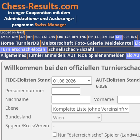
Logged on: Gast
Arabic
ARM
AZE
BIH
BUL
CAT
CHN
CRO
CZE
DEN
ENG
ESP
FAI
FIN
FRA
GER
GRE
INA
I
Home
TurnierDB
Meisterschaft
Foto-Galerie
Meldekartei
El
Turnierschach-Elozahl
Schnellschach-Elozahl
Allgemeines
Turnier anmelden: AUT
FIDE
Spieler anmelden
Elo AU
Willkommen bei den offiziellen Turnierscha
FIDE-Elolisten Stand
AUT-Elolisten Stand
6.936
Personennummer
Nachname
Vorname
Ebene
Bundesland
Spgem./Kreis/Verein
Nur "österreichische" Spieler (Land=A