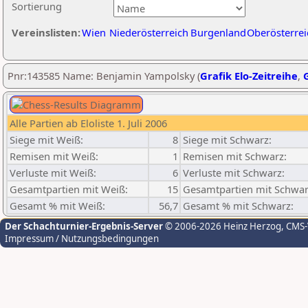
Sortierung
Vereinslisten:
Wien
Niederösterreich
Burgenland
Oberösterrei
Pnr:143585 Name: Benjamin Yampolsky (
Grafik Elo-Zeitreihe
,
G
Alle Partien ab Eloliste 1. Juli 2006
Siege mit Weiß:
8
Siege mit Schwarz:
Remisen mit Weiß:
1
Remisen mit Schwarz:
Verluste mit Weiß:
6
Verluste mit Schwarz:
Gesamtpartien mit Weiß:
15
Gesamtpartien mit Schwar
Gesamt % mit Weiß:
56,7
Gesamt % mit Schwarz:
Der Schachturnier-Ergebnis-Server
© 2006-2026 Heinz Herzog
, CMS
Impressum / Nutzungsbedingungen