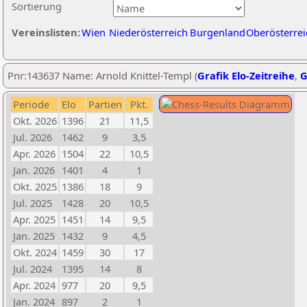
Sortierung
Vereinslisten:
Wien
Niederösterreich
Burgenland
Oberösterrei
Pnr:143637 Name: Arnold Knittel-Templ (
Grafik Elo-Zeitreihe
,
G
Periode
Elo
Partien
Pkt.
Okt. 2026
1396
21
11,5
Jul. 2026
1462
9
3,5
Apr. 2026
1504
22
10,5
Jan. 2026
1401
4
1
Okt. 2025
1386
18
9
Jul. 2025
1428
20
10,5
Apr. 2025
1451
14
9,5
Jan. 2025
1432
9
4,5
Okt. 2024
1459
30
17
Jul. 2024
1395
14
8
Apr. 2024
977
20
9,5
Jan. 2024
897
2
1