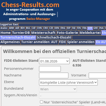
Logged on: Gast
Arabic
ARM
AZE
BIH
BUL
CAT
CHN
CRO
CZE
DEN
ENG
ESP
FAI
FIN
FRA
GER
GRE
INA
I
Home
TurnierDB
Meisterschaft
Foto-Galerie
Meldekartei
El
Turnierschach-Elozahl
Schnellschach-Elozahl
Allgemeines
Turnier anmelden: AUT
FIDE
Spieler anmelden
Elo AU
Willkommen bei den offiziellen Turnierscha
FIDE-Elolisten Stand
AUT-Elolisten Stand
6.936
Personennummer
Nachname
Vorname
Ebene
Bundesland
Spgem./Kreis/Verein
Nur "österreichische" Spieler (Land=A