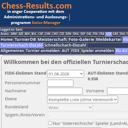
Logged on: Gast
Arabic
ARM
AZE
BIH
BUL
CAT
CHN
CRO
CZE
DEN
ENG
ESP
FAI
FIN
FRA
GER
GRE
INA
I
Home
TurnierDB
Meisterschaft
Foto-Galerie
Meldekartei
El
Turnierschach-Elozahl
Schnellschach-Elozahl
Allgemeines
Turnier anmelden: AUT
FIDE
Spieler anmelden
Elo AU
Willkommen bei den offiziellen Turnierscha
FIDE-Elolisten Stand
AUT-Elolisten Stand
6.936
Personennummer
Nachname
Vorname
Ebene
Bundesland
Spgem./Kreis/Verein
Nur "österreichische" Spieler (Land=A