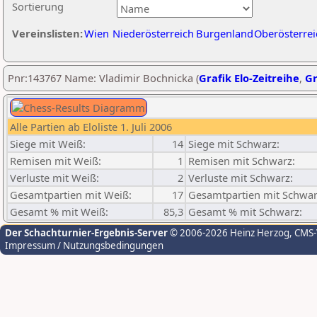
Sortierung
Vereinslisten:
Wien
Niederösterreich
Burgenland
Oberösterrei
Pnr:143767 Name: Vladimir Bochnicka (
Grafik Elo-Zeitreihe
,
Gr
Alle Partien ab Eloliste 1. Juli 2006
Siege mit Weiß:
14
Siege mit Schwarz:
Remisen mit Weiß:
1
Remisen mit Schwarz:
Verluste mit Weiß:
2
Verluste mit Schwarz:
Gesamtpartien mit Weiß:
17
Gesamtpartien mit Schwar
Gesamt % mit Weiß:
85,3
Gesamt % mit Schwarz:
Der Schachturnier-Ergebnis-Server
© 2006-2026 Heinz Herzog
, CMS
Impressum / Nutzungsbedingungen