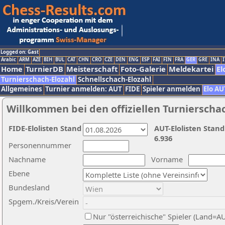
Logged on: Gast
Arabic
ARM
AZE
BIH
BUL
CAT
CHN
CRO
CZE
DEN
ENG
ESP
FAI
FIN
FRA
GER
GRE
INA
I
Home
TurnierDB
Meisterschaft
Foto-Galerie
Meldekartei
El
Turnierschach-Elozahl
Schnellschach-Elozahl
Allgemeines
Turnier anmelden: AUT
FIDE
Spieler anmelden
Elo AU
Willkommen bei den offiziellen Turnierscha
FIDE-Elolisten Stand
AUT-Elolisten Stand
6.936
Personennummer
Nachname
Vorname
Ebene
Bundesland
Spgem./Kreis/Verein
Nur "österreichische" Spieler (Land=A