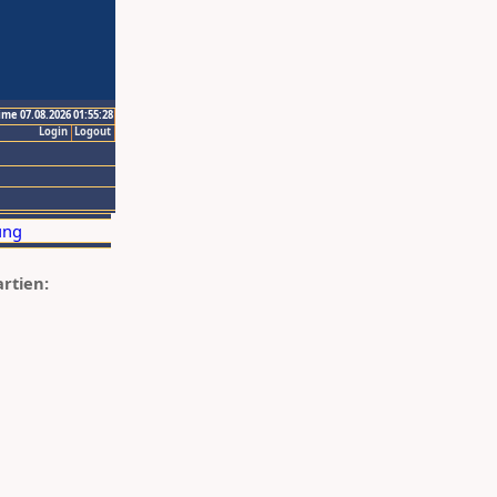
ime 07.08.2026 01:55:28
Login
Logout
artien: