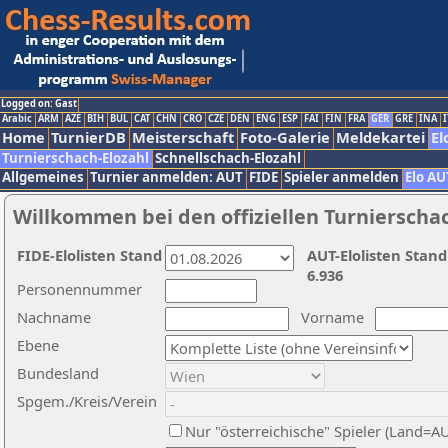
Logged on: Gast
Arabic
ARM
AZE
BIH
BUL
CAT
CHN
CRO
CZE
DEN
ENG
ESP
FAI
FIN
FRA
GER
GRE
INA
I
Home
TurnierDB
Meisterschaft
Foto-Galerie
Meldekartei
El
Turnierschach-Elozahl
Schnellschach-Elozahl
Allgemeines
Turnier anmelden: AUT
FIDE
Spieler anmelden
Elo AU
Willkommen bei den offiziellen Turnierscha
FIDE-Elolisten Stand
AUT-Elolisten Stand
6.936
Personennummer
Nachname
Vorname
Ebene
Bundesland
Spgem./Kreis/Verein
Nur "österreichische" Spieler (Land=A