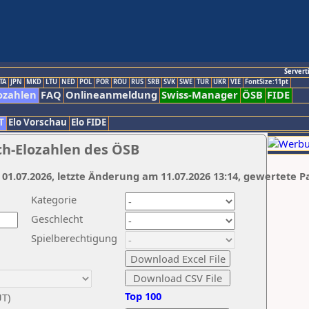
Servert
TA
JPN
MKD
LTU
NED
POL
POR
ROU
RUS
SRB
SVK
SWE
TUR
UKR
VIE
FontSize:11pt
ozahlen
FAQ
Onlineanmeldung
Swiss-Manager
ÖSB
FIDE
T
Elo Vorschau
Elo FIDE
ch-Elozahlen des ÖSB
 01.07.2026, letzte Änderung am 11.07.2026 13:14, gewertete P
Kategorie
Geschlecht
Spielberechtigung
Top 100
UT)