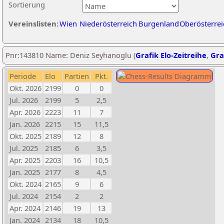
Sortierung
Vereinslisten:
Wien
Niederösterreich
Burgenland
Oberösterrei
Pnr:143810 Name: Deniz Seyhanoglu (
Grafik Elo-Zeitreihe
,
Gra
Periode
Elo
Partien
Pkt.
Okt. 2026
2199
0
0
Jul. 2026
2199
5
2,5
Apr. 2026
2223
11
7
Jan. 2026
2215
15
11,5
Okt. 2025
2189
12
8
Jul. 2025
2185
6
3,5
Apr. 2025
2203
16
10,5
Jan. 2025
2177
8
4,5
Okt. 2024
2165
9
6
Jul. 2024
2154
2
2
Apr. 2024
2146
19
13
Jan. 2024
2134
18
10,5