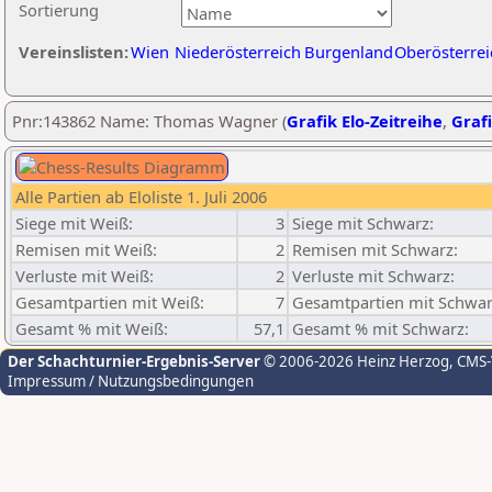
Sortierung
Vereinslisten:
Wien
Niederösterreich
Burgenland
Oberösterrei
Pnr:143862 Name: Thomas Wagner (
Grafik Elo-Zeitreihe
,
Grafi
Alle Partien ab Eloliste 1. Juli 2006
Siege mit Weiß:
3
Siege mit Schwarz:
Remisen mit Weiß:
2
Remisen mit Schwarz:
Verluste mit Weiß:
2
Verluste mit Schwarz:
Gesamtpartien mit Weiß:
7
Gesamtpartien mit Schwar
Gesamt % mit Weiß:
57,1
Gesamt % mit Schwarz:
Der Schachturnier-Ergebnis-Server
© 2006-2026 Heinz Herzog
, CMS
Impressum / Nutzungsbedingungen