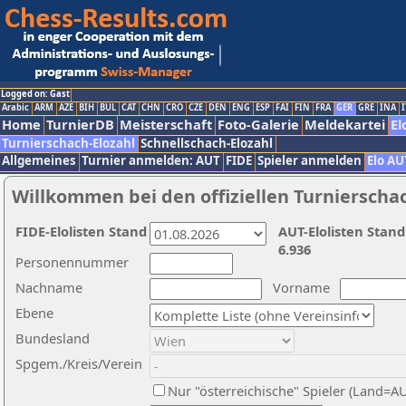
Logged on: Gast
Arabic
ARM
AZE
BIH
BUL
CAT
CHN
CRO
CZE
DEN
ENG
ESP
FAI
FIN
FRA
GER
GRE
INA
I
Home
TurnierDB
Meisterschaft
Foto-Galerie
Meldekartei
El
Turnierschach-Elozahl
Schnellschach-Elozahl
Allgemeines
Turnier anmelden: AUT
FIDE
Spieler anmelden
Elo AU
Willkommen bei den offiziellen Turnierscha
FIDE-Elolisten Stand
AUT-Elolisten Stand
6.936
Personennummer
Nachname
Vorname
Ebene
Bundesland
Spgem./Kreis/Verein
Nur "österreichische" Spieler (Land=A