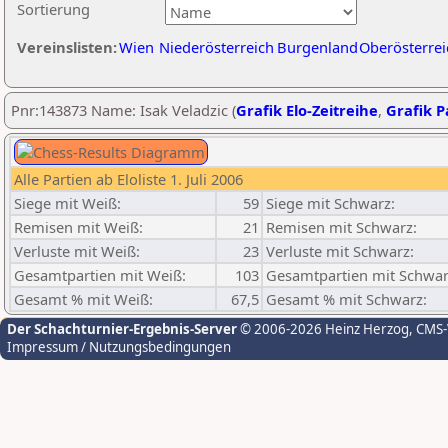
Sortierung
Vereinslisten:
Wien
Niederösterreich
Burgenland
Oberösterrei
Pnr:143873 Name: Isak Veladzic (
Grafik Elo-Zeitreihe
,
Grafik Pa
Alle Partien ab Eloliste 1. Juli 2006
Siege mit Weiß:
59
Siege mit Schwarz:
Remisen mit Weiß:
21
Remisen mit Schwarz:
Verluste mit Weiß:
23
Verluste mit Schwarz:
Gesamtpartien mit Weiß:
103
Gesamtpartien mit Schwar
Gesamt % mit Weiß:
67,5
Gesamt % mit Schwarz:
Der Schachturnier-Ergebnis-Server
© 2006-2026 Heinz Herzog
, CMS
Impressum / Nutzungsbedingungen