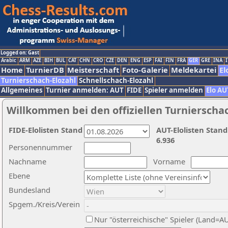
Logged on: Gast
Arabic
ARM
AZE
BIH
BUL
CAT
CHN
CRO
CZE
DEN
ENG
ESP
FAI
FIN
FRA
GER
GRE
INA
I
Home
TurnierDB
Meisterschaft
Foto-Galerie
Meldekartei
El
Turnierschach-Elozahl
Schnellschach-Elozahl
Allgemeines
Turnier anmelden: AUT
FIDE
Spieler anmelden
Elo AU
Willkommen bei den offiziellen Turnierscha
FIDE-Elolisten Stand
AUT-Elolisten Stand
6.936
Personennummer
Nachname
Vorname
Ebene
Bundesland
Spgem./Kreis/Verein
Nur "österreichische" Spieler (Land=A