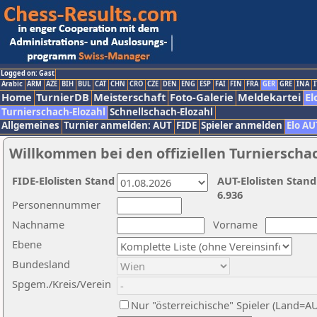
Logged on: Gast
Arabic
ARM
AZE
BIH
BUL
CAT
CHN
CRO
CZE
DEN
ENG
ESP
FAI
FIN
FRA
GER
GRE
INA
I
Home
TurnierDB
Meisterschaft
Foto-Galerie
Meldekartei
El
Turnierschach-Elozahl
Schnellschach-Elozahl
Allgemeines
Turnier anmelden: AUT
FIDE
Spieler anmelden
Elo AU
Willkommen bei den offiziellen Turnierscha
FIDE-Elolisten Stand
AUT-Elolisten Stand
6.936
Personennummer
Nachname
Vorname
Ebene
Bundesland
Spgem./Kreis/Verein
Nur "österreichische" Spieler (Land=A