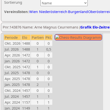
Sortierung
Vereinslisten:
Wien
Niederösterreich
Burgenland
Oberösterrei
Pnr:143876 Name: Arne Magnus Ceurremans (
Grafik Elo-Zeitre
Periode
Elo
Partien
Pkt.
Okt. 2026
1488
0
0
Jul. 2026
1488
1
0,5
Apr. 2026
1472
0
0
Jan. 2026
1472
0
0
Okt. 2025
1472
1
0
Jul. 2025
1478
0
0
Apr. 2025
1478
0
0
Jan. 2025
1478
2
1
Okt. 2024
1457
0
0
Jul. 2024
1457
1
1
Apr. 2024
1157
1
1
Jan. 2024
1149
1
1