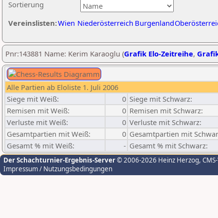
Sortierung
Vereinslisten:
Wien
Niederösterreich
Burgenland
Oberösterrei
Pnr:143881 Name: Kerim Karaoglu (
Grafik Elo-Zeitreihe
,
Grafik
Alle Partien ab Eloliste 1. Juli 2006
Siege mit Weiß:
0
Siege mit Schwarz:
Remisen mit Weiß:
0
Remisen mit Schwarz:
Verluste mit Weiß:
0
Verluste mit Schwarz:
Gesamtpartien mit Weiß:
0
Gesamtpartien mit Schwar
Gesamt % mit Weiß:
-
Gesamt % mit Schwarz:
Der Schachturnier-Ergebnis-Server
© 2006-2026 Heinz Herzog
, CMS
Impressum / Nutzungsbedingungen