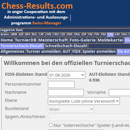
Logged on: Gast
Arabic
ARM
AZE
BIH
BUL
CAT
CHN
CRO
CZE
DEN
ENG
ESP
FAI
FIN
FRA
GER
GRE
INA
I
Home
TurnierDB
Meisterschaft
Foto-Galerie
Meldekartei
El
Turnierschach-Elozahl
Schnellschach-Elozahl
Allgemeines
Turnier anmelden: AUT
FIDE
Spieler anmelden
Elo AU
Willkommen bei den offiziellen Turnierscha
FIDE-Elolisten Stand
AUT-Elolisten Stand
6.936
Personennummer
Nachname
Vorname
Ebene
Bundesland
Spgem./Kreis/Verein
Nur "österreichische" Spieler (Land=A